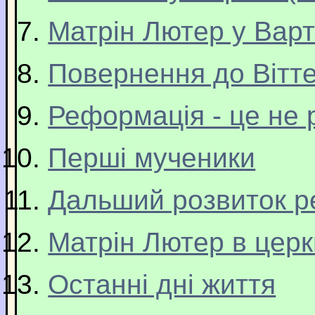
Матрін Лютер у Варт
Повернення до Вітт
Реформація - це не 
Перші мученики
Дальший розвиток р
Матрін Лютер в церк
Останні дні життя