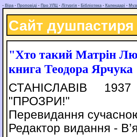
·
Віра
·
Проповіді
·
Про УЛЦ
·
Літургія
·
Бібліотека
·
Календарі
·
Муз
Сайт душпастиря
"Хто такий Матрін Лю
книга Теодора Ярчука
СТАНІСЛАВІВ 1937
"ПРОЗРИ!"
Перевидання сучасно
Редактор видання - В’