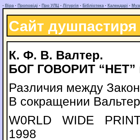
·
Віра
·
Проповіді
·
Про УЛЦ
·
Літургія
·
Бібліотека
·
Календарі
·
Муз
Сайт душпастиря
К. Ф. В. Валтер.
БОГ ГОВОРИТ “НЕТ” 
Различия между Закон
В сокращении Вальтер
W0RLD WIDE PRINT
1998