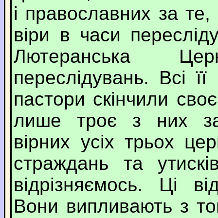
і православних за те,
віри в часи пересліду
Лютеранська Це
переслідувань. Всі ї
пастори скінчили своє
лише троє з них з
вірних усіх трьох це
страждань та утискі
відрізняємось. Ці ві
Вони випливають з то