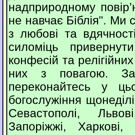
надприродному повір’ю
не навчає Біблія". Ми 
з любові та вдячност
силоміць привернут
конфесій та релігійни
них з повагою. За
переконайтесь у ць
богослужіння щонеділі 
Севастополі, Львов
Запоріжжі, Харкові, 