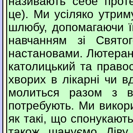
називають себе проте
це). Ми усіляко утри
шлюбу, допомагаючи ї
навчанням зі Свято
настановами. Лютеранс
католицький та право
хворих в лікарні чи в
молиться разом з в
потребують. Ми викори
як такі, що спонукают
також шануємо Діву 