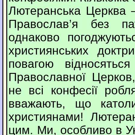
Лютеранська Церква –
Православ’я без па
однаково погоджують
християнських доктр
повагою відносяться
Православної Церков,
не всі конфесії робл
вважають, що катол
християнами! Лютеран
цим. Ми, особливо в У