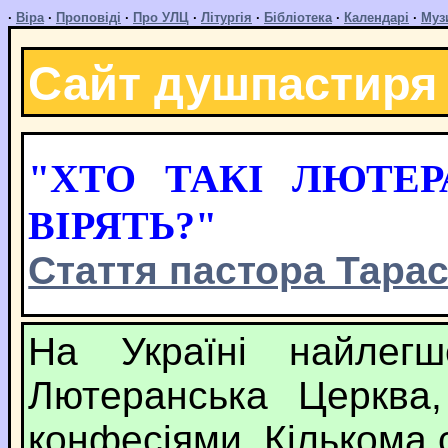
·
Віра
·
Проповіді
·
Про УЛЦ
·
Літургія
·
Бібліотека
·
Календарі
·
Муз
Сайт душпастиря
"ХТО ТАКІ ЛЮТЕ
ВІРЯТЬ?"
Стаття пастора Тара
На Україні найлег
Лютеранська Церква,
конфесіями. Кількома