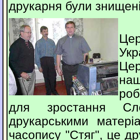
друкарня були знищен
Сп
Це
Ук
Цер
на
роб
для зростання С
друкарськими матері
часопису "Стяг", це д