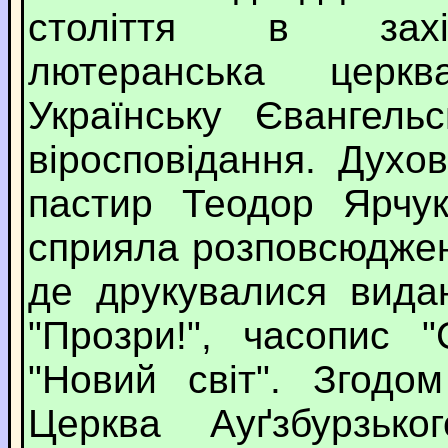
століття в захід
лютеранська церкв
Українську Євангель
віросповідання. Духо
пастир Теодор Ярчук
сприяла розповсюджен
де друкувалися вида
"Прозри!", часопис "
"Новий світ". Згодо
Церква Ауґзбурзько