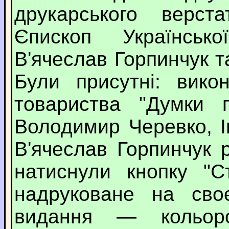
друкарського верст
Єпископ Українськ
В'ячеслав Горпинчук т
Були присутні: вико
товариства "Думки п
Володимир Черевко, І
В'ячеслав Горпинчук 
натиснули кнопку "С
надруковане на своє
видання — кольоро