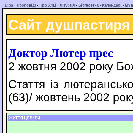
·
Віра
·
Проповіді
·
Про УЛЦ
·
Літургія
·
Бібліотека
·
Календарі
·
Муз
Сайт душпастиря
Доктор Лютер прес
2 жовтня 2002 року Бо
Стаття із лютерансько
(63)/ жовтень 2002 рок
ЖИТТЯ ЦЕРКВИ