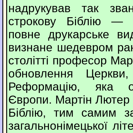
надрукував так зва
строкову Біблію —
повне друкарське ви
визнане шедевром ран
столітті професор Мар
обновлення Церкви
Реформацію, яка о
Європи. Мартін Лютер
Біблію, тим самим з
загальнонімецької літ