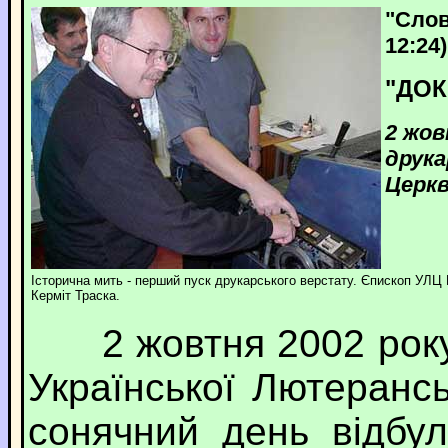
"Слов
12:24)
"ДОК
2 жов
друка
Церк
Історична мить - перший пуск друкарського верстату. Єпископ УЛЦ В
Керміт Траска.
2 жовтня 2002 року 
Української Лютеранс
сонячний день відбу