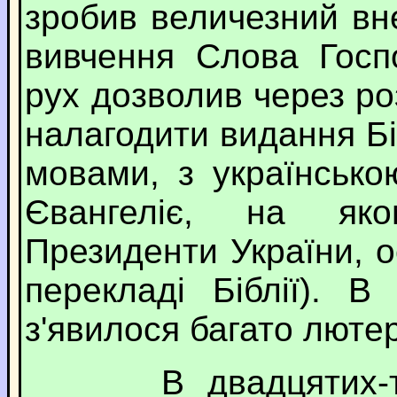
зробив величезний вн
вивчення Слова Госп
рух дозволив через ро
налагодити видання Б
мовами, з українськ
Євангеліє, на як
Президенти України, 
перекладі Біблії). В
з'явилося багато люте
В двадцятих-трид