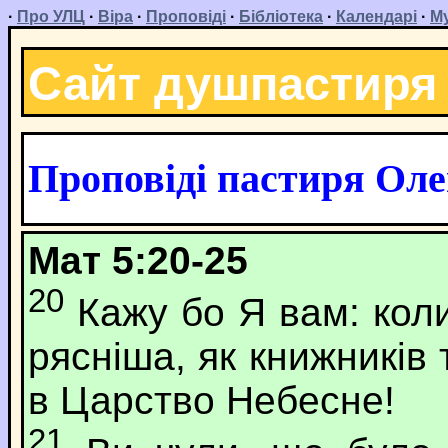
·
Про УЛЦ
·
Віра
·
Проповіді
·
Бібліотека
·
Календарі
·
М
Сайт душпастиря
Проповіді пастиря Ол
Мат 5:20-25
20
Кажу бо Я вам: коли
рясніша, як книжників 
в Царство Небесне!
21