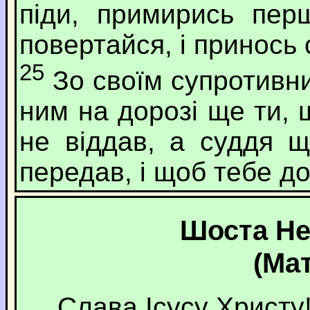
піди, примирись пер
повертайся, і принось 
25
Зо своїм супротивни
ним на дорозі ще ти, 
не віддав, а суддя 
передав, і щоб тебе до
Шоста Не
(Мат
Слава Ісусу Христу