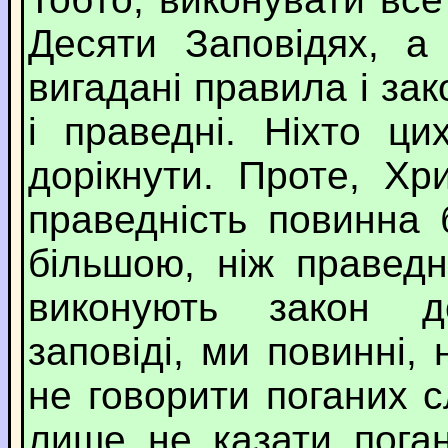
Десяти Заповідях, а
вигадані правила і зак
і праведні. Ніхто ц
дорікнути. Проте, Х
праведність повинна 
більшою, ніж правед
виконують закон до
заповіді, ми повинні,
не говорити поганих с
лише не казати пога