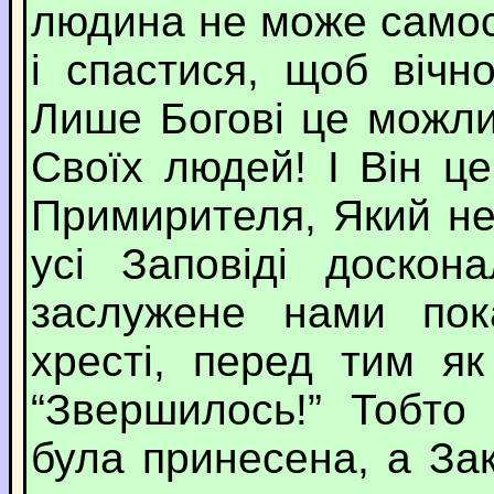
людина не може самос
і спастися, щоб віч
Лише Богові це можл
Своїх людей! І Він це
Примирителя, Який не
усі Заповіді доскон
заслужене нами пок
хресті, перед тим я
“Звершилось!” Тобто
була принесена, а За