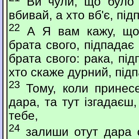
Ви чули, що було 
вбивай, а хто вб'є, під
22
А Я вам кажу, що 
брата свого, підпадає
брата свого: рака, пі
хто скаже дурний, підп
23
Тому, коли принесе
дара, та тут ізгадаєш
тебе,
24
залиши отут дара с