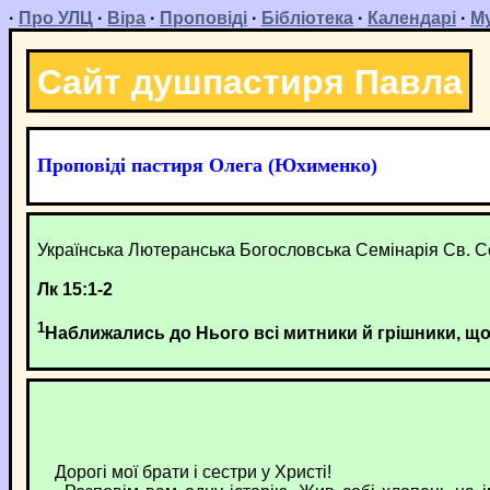
·
Про УЛЦ
·
Віра
·
Проповіді
·
Бібліотека
·
Календарі
·
М
Сайт душпастиря Павла
Проповіді пастиря Олега (Юхименко)
Українська Лютеранська Богословська Семінарія Св. Со
Лк 15:1-2
1
Наближались до Нього всі митники й грішники, щ
Дорогі мої брати і сестри у Христі!