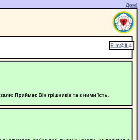
Дом!
E-m@il
зали: Приймає Він грішників та з ними їсть.