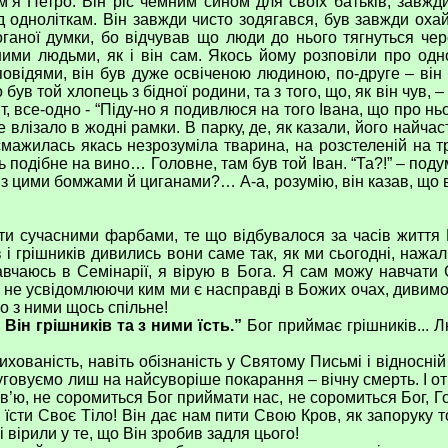
я Петро. Він ріс чемним сином для своїх батьків, завжди 
 одноліткам. Він завжди чисто зодягався, був завжди охай
ганої думки, бо відчував що люди до нього тягнуться чере
тними людьми, як і він сам. Якось йому розповіли про одн
овідями, він був дуже освіченою людиною, по-друге – він 
ув той хлопець з бідної родини, та з того, що, як він чув, –
іт, все-одно - “Піду-но я подивлюся на того Івана, що про нь
е влізало в жодні рамки. В парку, де, як казали, його найчас
 смажилась якась незрозуміла тварина, на розстеленій на 
ось подібне на вино… Головне, там був той Іван. “Та?!” – п
 з цими бомжами й циганами?… А-а, розумію, він казав, що 
сучасними фарбами, те що відбувалося за часів життя Гос
 грішників дивились вони саме так, як ми сьогодні, нажаль
навчаюсь в Семінарії, я вірую в Бога. Я сам можу навчати
, не усвідомлюючи ким ми є насправді в Божих очах, дивимо
о з ними щось спільне!
Він грішників та з ними їсть.”
Бог приймає грішників... 
ваність, навіть обізнаність у Святому Письмі і відносній
аслуговуємо лиш на найсуворіше покарання – вічну смерть. І от
ю, не соромиться Бог приймати нас, не соромиться Бог, Го
ам їсти Своє Тіло! Він дає нам пити Свою Кров, як запоруку
і вірили у те, що Він зробив задля цього!