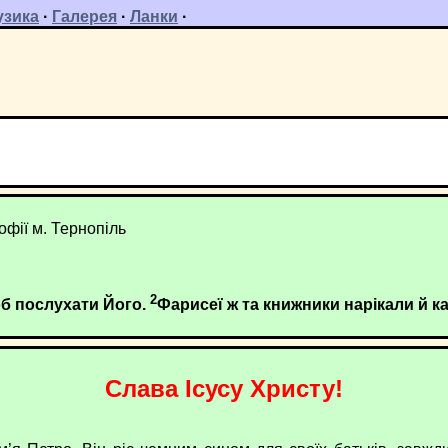
узика
·
Галерея
·
Ланки
·
фії м. Тернопіль
2
об послухати Його.
Фарисеї ж та книжники нарікали й ка
Слава Ісусу Христу!