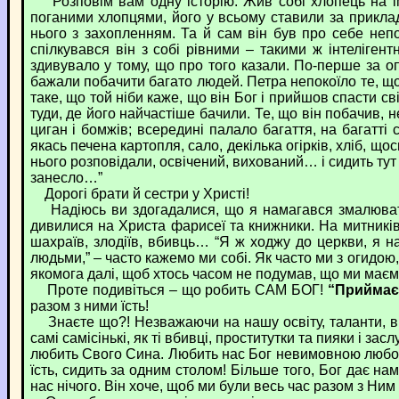
Розповім вам одну історію. Жив собі хлопець на ім’
поганими хлопцями, його у всьому ставили за приклад
нього з захопленням. Та й сам він був про себе непо
спілкувався він з собі рівними – такими ж інтеліген
здивувало у тому, що про того казали. По-перше за оп
бажали побачити багато людей. Петра непокоїло те, що б
таке, що той ніби каже, що він Бог і прийшов спасти св
туди, де його найчастіше бачили. Те, що він побачив, н
циган і бомжів; всередині палало багаття, на багатті
якась печена картопля, сало, декілька огірків, хліб, щ
нього розповідали, освічений, вихований… і сидить тут
занесло…”
Дорогі брати й сестри у Христі!
Надіюсь ви здогадалися, що я намагався змалювати 
дивилися на Христа фарисеї та книжники. На митників і
шахраїв, злодіїв, вбивць… “Я ж ходжу до церкви, я 
людьми,” – часто кажемо ми собі. Як часто ми з огидою
якомога далі, щоб хтось часом не подумав, що ми маєм
Проте подивіться – що робить САМ БОГ!
“Приймає 
разом з ними їсть!
Знаєте що?! Незважаючи на нашу освіту, таланти, вихо
самі самісінькі, як ті вбивці, проститутки та пияки і з
любить Свого Сина. Любить нас Бог невимовною любов’
їсть, сидить за одним столом! Більше того, Бог дає н
нас нічого. Він хоче, щоб ми були весь час разом з Ним 