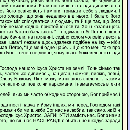
їх слухався, робив все як вони казали, не водився з
ний і вихований. Коли він виріс всі люди дивилися на
з його освіченість і вміння тримати себе з людьми. І
ого хлопця, що жив недалеко від нього. І багато його
також міг спілкуватися з людьми, та й ще так, що його
 той не мав жодної пристойної освіти. Хоч і казали щось
ого так багато балакають,” – подумав собі Петро і пішов
тіше бачили, на галявині, сиділо колом чоловік з десять
траві шматі лежала щось здалека подібне на їжу – ніби
одумав Петро, “Ще мені одне цабе… Що ж то мені таке про
він Бог – тепер не дивно, чому цього божевільного сюди
пода нашого Ісуса Христа на землі. Точнісінько так
, частенько дивимось, на циган, бомжів, пияків, повій,
 Слову Божому. Як я можу мати щось спільне з такими
ся на пияка, повію, чи наркомана, і намагаємось втекти
Людей, яких ми часто обходимо стороною, Бог приймає і
 здатності навчати йому інших, ми перед Господом такі
римали би ми її, якби Бог нас не любив, так само, як Він
сподь Ісус Христос, ЗАГИНУТИ замість нас. Бог з нами
 того, що він нас НАСПРАВДІ любить і не шкодує заради