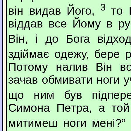
3
він видав Його,
то І
віддав все Йому в ру
Він, і до Бога відхо
здіймає одежу, бере 
Потому налив Він во
зачав обмивати ноги у
що ним був підпер
Симона Петра, а той
митимеш ноги мені?”