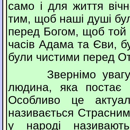
само і для життя віч
тим, щоб наші душі бул
перед Богом, щоб той
часів Адама та Єви, б
були чистими перед О
Звернімо увагу, Б
людина, яка постає 
Особливо це актуал
називається Страсним
у народі називают