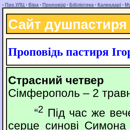
·
Про УЛЦ
·
Віра
·
Проповіді
·
Бібліотека
·
Календарі
·
М
Сайт душпастиря
Проповідь пастиря Іго
Страсний четвер
Сімферополь – 2 трав
2
“
Під час же вече
серце синові Симона 