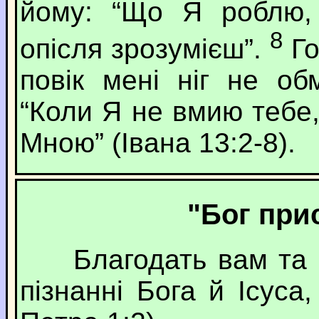
йому: “Що Я роблю,
8
опісля зрозумієш”.
Го
повік мені ніг не об
“Коли Я не вмию тебе,
Мною” (Івана 13:2-8).
"Бог при
Благодать вам та м
пізнанні Бога й Ісуса