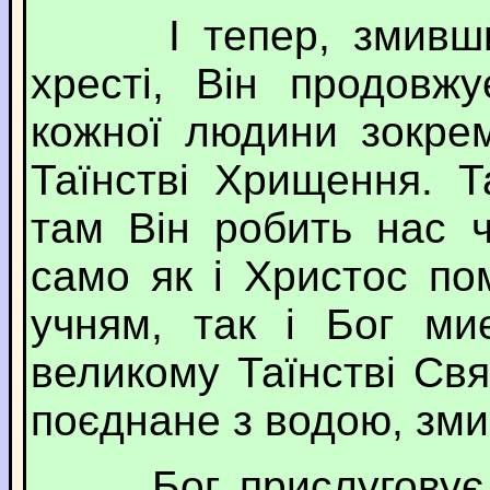
І тепер, змивши г
хресті, Він продовж
кожної людини зокре
Таїнстві Хрищення. Т
там Він робить нас 
само як і Христос по
учням, так і Бог ми
великому Таїнстві Св
поєднане з водою, зми
Бог прислуговує на