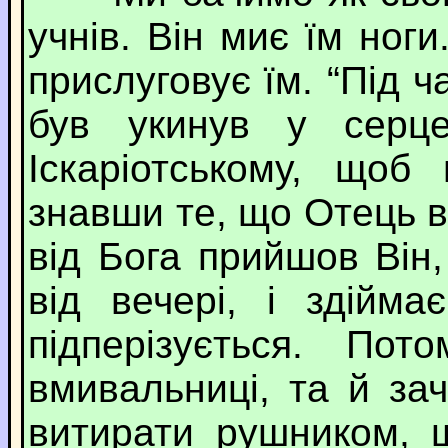
учнів. Він миє їм ноги
прислуговує їм. “Під ч
був укинув у серц
Іскаріотському, щоб
знавши те, що Отець в
від Бога прийшов Він,
від вечері, і здійм
підперізується. По
вмивальниці, та й за
витирати рушником, 