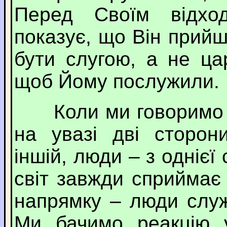
Перед Своїм відхо
показує, що Він прий
бути слугою, а не ц
щоб Йому послужили.
Коли ми говоримо пр
на увазі дві сторон
іншій, люди – з однієї 
світ завжди сприйма
напрямку – люди служ
Ми бачимо реакцію у