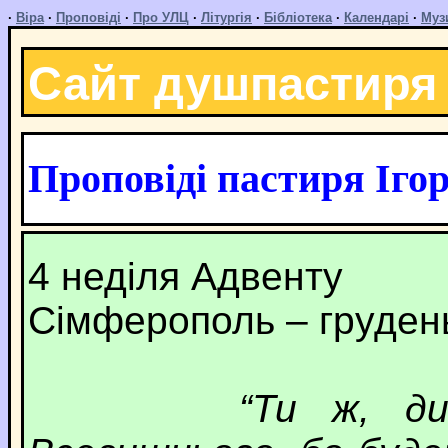
·
Віра
·
Проповіді
·
Про УЛЦ
·
Літургія
·
Бібліотека
·
Календарі
·
Муз
Сайт душпастиря
Проповіді пастиря Іго
4 неділя Адвенту
Сімферополь – груден
“Ти ж, д