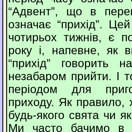
“Адвент”, що в пере
означає “прихід”. Це
чотирьох тижнів, є п
року і, напевне, як 
“прихід” говорить 
незабаром прийти. І т
періодом для приг
приходу. Як правило,
будь-якого свята чи яко
Ми часто бачимо в 