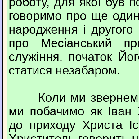
роботу, для якої був п
говоримо про ще один
народження і другого
про Месіанський при
служіння, початок Йо
статися незабаром.
Коли ми звернемося
ми побачимо як Іван 
до приходу Христа І
Христитель говорить н