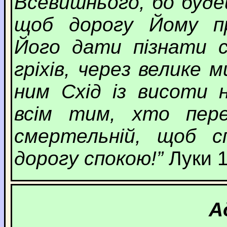
Всевишнього, бо буд
щоб дорогу Йому п
Його дати пізнати сп
гріхів, через велике
ним Схід із висоти 
всім тим, хто пере
смертельній, щоб с
дорогу спокою!”
Луки 1
А