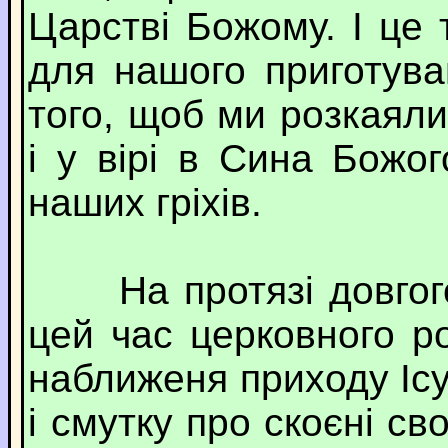
Царстві Божому. І це
для нашого приготув
того, щоб ми розкаяли
і у вірі в Сина Божо
наших гріхів.
На протязі довгого п
цей час церковного р
наближеня приходу Іс
і смутку про скоєні сво