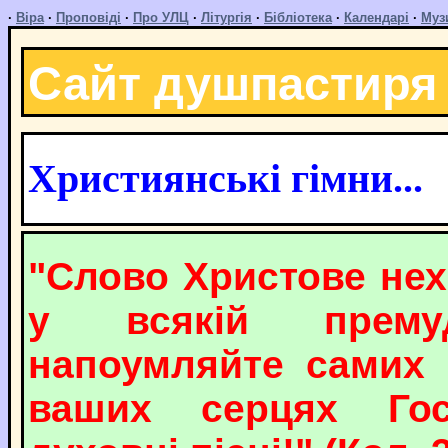
·
Віра
·
Проповіді
·
Про УЛЦ
·
Літургія
·
Бібліотека
·
Календарі
·
Муз
Сайт душпастиря
Християнські гімни...
"Слово Христове нех
у всякій прему
напоумляйте самих 
ваших серцях Гос