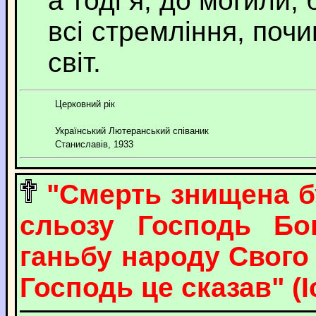
а тоді я, до могили, 
всі стремління, почи
світ.
Церковний рік
Український Лютеранський співаник
Станиславів, 1933
"Смерть знищена б
сльозу Господь Бог
ганьбу народу Свого в
Господь це сказав" (Іс