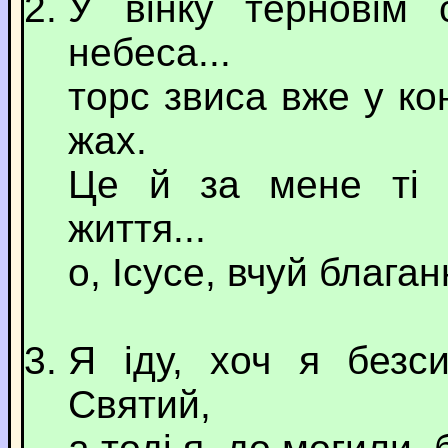
У вінку терновім с
небеса...
торс звиса вже у ко
жах.
Це й за мене ті с
життя...
о, Ісусе, вчуй блага
Я іду, хоч я безс
Святий,