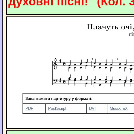
духовні пісні!" (Кол. 3
Завантажити партитуру у форматі:
PDF
PostScript
DVI
MusiXTeX