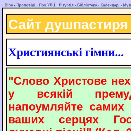
·
Віра
·
Проповіді
·
Про УЛЦ
·
Літургія
·
Бібліотека
·
Календарі
·
Муз
Сайт душпастиря
Християнські гімни...
"Слово Христове нех
у всякій прему
напоумляйте самих 
ваших серцях Гос