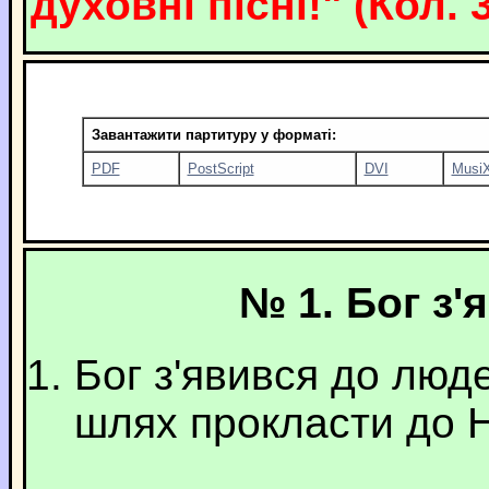
духовні пісні!" (Кол. 3
Завантажити партитуру у форматі:
PDF
PostScript
DVI
Musi
№ 1. Бог з
Бог з'явився до люде
шлях прокласти до Н