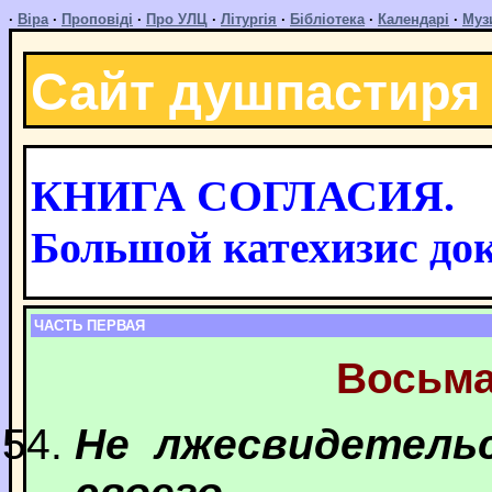
·
Віра
·
Проповіді
·
Про УЛЦ
·
Літургія
·
Бібліотека
·
Календарі
·
Муз
Сайт душпастиря
КНИГА СОГЛАСИЯ.
Большой катехизис до
ЧАСТЬ ПЕРВАЯ
Восьма
Не лжесвидетель