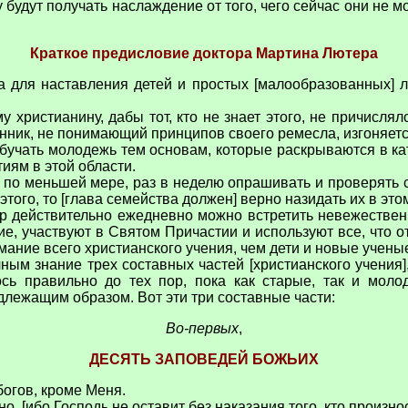
у будут получать наслаждение от того, чего сейчас они не м
Краткое предисловие доктора Мартина Лютера
 для наставления детей и простых [малообразованных] л
 христианину, дабы тот, кто не знает этого, не причислял
енник, не понимающий принципов своего ремесла, изгоняетс
учать молодежь тем основам, которые раскрываются в кате
ям в этой области.
по меньшей мере, раз в неделю опрашивать и проверять св
 этого, то [глава семейства должен] верно назидать их в это
ор действительно ежедневно можно встретить невежествен
ие, участвуют в Святом Причастии и используют все, что 
мание всего христианского учения, чем дети и новые учен
ым знание трех составных частей [христианского учения]
ось правильно до тех пор, пока как старые, так и мол
длежащим образом. Вот эти три составные части:
Во-первых
,
ДЕСЯТЬ ЗАПОВЕДЕЙ БОЖЬИХ
 богов, кроме Меня.
, [ибо Господь не оставит без наказания того, кто произно