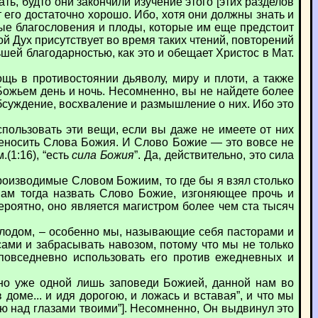
ть, будто они закончили изучение этого [этих разделов
т его достаточно хорошо. Ибо, хотя они должны знать и
ные благословения и плоды, которые им еще предстоит
той Дух присутствует во время таких чтений, повторений
шей благодарностью, как это и обещает Христос в Мат.
ь в противостоянии дьяволу, миру и плоти, а также
ожьем день и ночь. Несомненно, вы не найдете более
обсуждение, восхваление и размышление о них. Ибо это
спользовать эти вещи, если вы даже не имеете от них
реносить Слова Божия. И Слово Божие — это вовсе не
.(1:16), “есть
сила Божия
”. Да, действительно, это сила
производимые Словом Божиим, то где бы я взял столько
нам тогда назвать Слово Божие, изгоняющее прочь и
ероятно, оно является магистром более чем ста тысяч
плодом, – особенно мы, называющие себя пасторами и
псами и забрасывать навозом, потому что мы не только
овседневно использовать его против ежедневных и
очно уже одной лишь заповеди Божией, данной нам во
доме... и идя дорогою, и ложась и вставая”, и что мы
кою над глазами твоими”]. Несомненно, Он выдвинул это