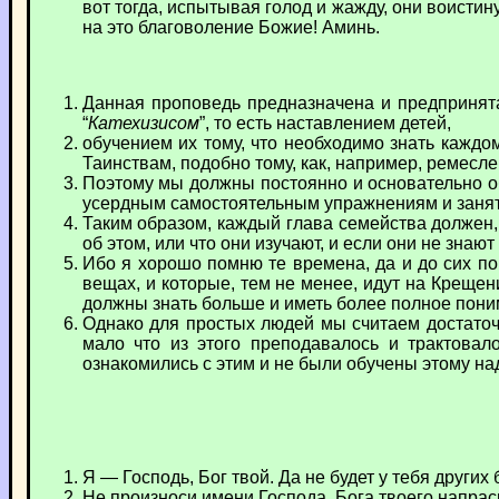
вот тогда, испытывая голод и жажду, они воистин
на это благоволение Божие! Аминь.
Данная проповедь предназначена и предпринята
“
Катехизисом
”, то есть наставлением детей,
обучением их тому, что необходимо знать каждому
Таинствам, подобно тому, как, например, ремесл
Поэтому мы должны постоянно и основательно об
усердным самостоятельным упражнениям и заняти
Таким образом, каждый глава семейства должен, 
об этом, или что они изучают, и если они не знают
Ибо я хорошо помню те времена, да и до сих п
вещах, и которые, тем не менее, идут на Крещен
должны знать больше и иметь более полное пони
Однако для простых людей мы считаем достаточн
мало что из этого преподавалось и трактовал
ознакомились с этим и не были обучены этому на
Я — Господь, Бог твой. Да не будет у тебя других
Не произноси имени Господа, Бога твоего напрасно