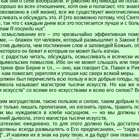
ак они о себе вообразили. И [умоляю их] никогда не полага
 хорошо во всех отношениях, хотя они и полагают, что знаю
 невозможно в сей жизни), все же существуют многочислен
сливать и обсуждать это. И [это возможно потому, что] Свя
так что с каждым днем все это постигается лучше и с боль
там Я посреди них
”.
 осмысливание его – это чрезвычайно эффективная помощ
е, — блажен тот человек, который размышляет о Законе Б
против дьявола, чем постижение слов и заповедей Божьих, 
 которого он бежит и которым он может быть изгнан.
 с радостью читать, обсуждать, осмысливать и всячески и
и дьявольских помыслов. Ибо он не может слышать или пе
рихе фон Берне и т.п., — оно, как говорит Св. Павел в Рим
 нам помогает, укрепляя и утешая нас сверх всякой меры.
 должен был перечислить всю пользу и все добрые плоды, 
ьявола называют магистром тысячи искусств. Но как же 
 искусств” со всеми его искусствами и всею его силою? В
ким могуществом, такою пользою и силою, таким добрым 
е только лишать пропитания, но изгонять прочь, травить 
ак мы нуждаемся в хлебе насущном, — но мы должны п
ий дьявола, этого магистра тысячи искусств.
 катехизис ежедневно, то для этого должно быть достат
ы должны всегда размышлять о Его предписаниях, — “сидя в 
[“...И навяжи их в знак на руку твою, и да будут они повяз