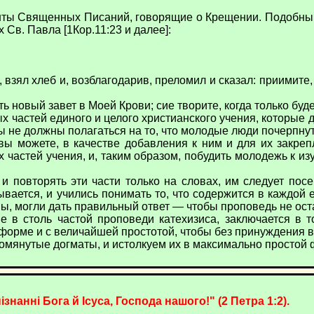
нты Священных Писаний, говорящие о Крещении. Подобным 
 Св. Павла [1Кор.11:23 и далее]:
л, взял хлеб и, возблагодарив, преломил и сказал: приимите,
ть новый завет в Моей Крови; сие творите, когда только буд
астей единого и целого христианского учения, которые до
вы не должны полагаться на то, что молодые люди почерпнут
вы можете, в качестве добавления к ним и для их закре
х частей учения, и, таким образом, побудить молодежь к
и повторять эти части только на словах, им следует пос
ывается, и учились понимать то, что содержится в каждой 
ны, могли дать правильный ответ — чтобы проповедь не ост
е в столь частой проповеди катехизиса, заключается в 
форме и с величайшей простотой, чтобы без принуждения во
мянутые догматы, и истолкуем их в максимально простой 
нанні Бога й Ісуса, Господа нашого!" (2 Петра 1:2).