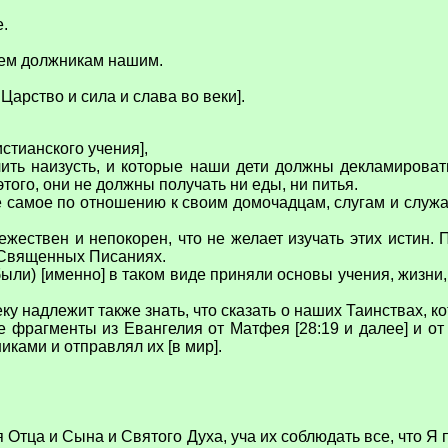
е.
аем должникам нашим.
 Царство и сила и слава во веки].
стианского учения],
ть наизусть, и которые наши дети должны декламировать 
 этого, они не должны получать ни еды, ни питья.
 самое по отношению к своим домочадцам, слугам и служан
ежествен и непокорен, что не желает изучать этих истин. П
 Священных Писаниях.
ли) [именно] в таком виде приняли основы учения, жизни, м
еку надлежит также знать, что сказать о наших Таинствах,
 фрагменты из Евангелия от Матфея [28:19 и далее] и от
ками и отправлял их [в мир].
 Отца и Сына и Святого Духа, уча их соблюдать все, что Я п