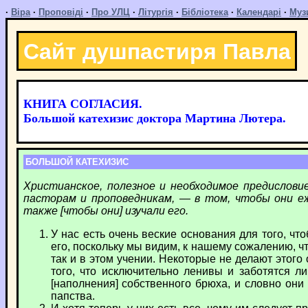
·
Віра
·
Проповіді
·
Про УЛЦ
·
Літургія
·
Бібліотека
·
Календарі
·
Муз
Сайт душпастиря Павла
КНИГА СОГЛАСИЯ.
Большой катехизис доктора Мартина Лютера.
БОЛЬШОЙ КАТЕХИЗИС
Христианское, полезное и необходимое предислови
пасторам и проповедникам, — в том, чтобы они еж
также [чтобы они] изучали его.
У нас есть очень веские основания для того, чт
его, поскольку мы видим, к нашему сожалению, ч
так и в этом учении. Некоторые не делают этого
того, что исключительно ленивы и заботятся л
[наполнения] собственного брюха, и словно они
папства.