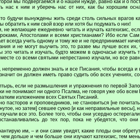
которой мы подвергаемся и о нашей нужде, равно как и о по
ить нас к ним и уберечь нас от них, как бы хорошим ос
что будучи вынуждены жить среди столь сильных врагов 
 обратить к ним свой взор или хотя бы подумать о них!
, не желающие ежедневно читать и изучать катехизис, е
ророками, Апостолами и всеми христианами? Ибо если Сам 
 всегда учить одному и тому же и не предпринимает ничего
нания и не могут выучить это, то разве мы лучше всех их
ы это читать и изучать, будто можем в одночасье изучить т
 вместе со всеми святыми непрестанно изучали, но все ра
епременно должен знать и все Писания, чтобы всегда и во
 значит он должен иметь право судить обо всех учениях, со
алтырь, если не размышления и упражнения по первой Запо
не понимают ни одного Псалма, не говоря уже обо всем Пи
кратким изложением всех Святых Писаний.
но пасторов и проповедников, не становиться [не почитат
янутое, но затем] севшее сукно [и как неправильные весы],
учали все это. Более того, чтобы они усердно остерегали
останавливались до тех пор, пока не убедятся, что он
рантирую им, – и они сами увидят, какие плоды они обрету
то чем дольше и чем больше они изучают катехизис, тем мень