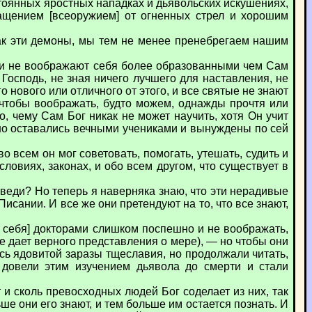
стоянных яростных нападках и дьявольских искушениях,
нащением [всеоружием] от огненных стрел и хорошим
как эти демоны, мы тем не менее пренебрегаем нашим
сли не воображают себя более образованными чем Сам
Господь, не зная ничего лучшего для наставления, не
 нового или отличного от этого, и все святые не знают
, чтобы воображать, будто можем, однажды прочтя или
о, чему Сам Бог никак не может научить, хотя Он учит
вно оставались вечными учениками и вынуждены по сей
 всем он мог советовать, помогать, утешать, судить и
словиях, законах, и обо всем другом, что существует в
веди? Но теперь я наверняка знаю, что эти нерадивые
сании. И все же они претендуют на то, что все знают,
ь себя] докторами слишком поспешно и не воображать,
 не дает верного представления о мере), — но чтобы они
сь ядовитой заразы тщеславия, но продолжали читать,
и довели этим изучением дьявола до смерти и стали
т и сколь превосходных людей Бог соделает из них, так
ше они его знают, и тем больше им остается познать. И