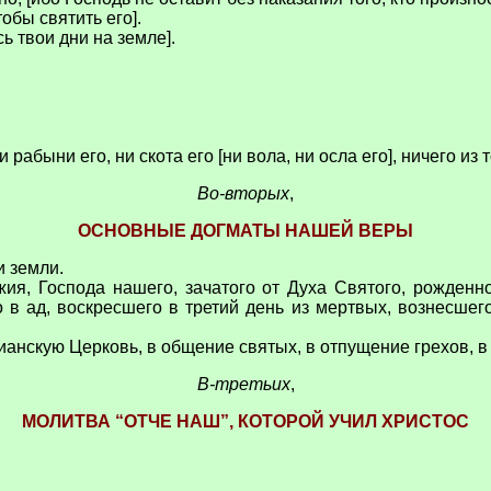
обы святить его].
ь твои дни на земле].
 рабыни его, ни скота его [ни вола, ни осла его], ничего из
Во-вторых
,
ОСНОВНЫЕ ДОГМАТЫ НАШЕЙ ВЕРЫ
и земли.
ия, Господа нашего, зачатого от Духа Святого, рожденн
 в ад, воскресшего в третий день из мертвых, вознесшег
тианскую Церковь, в общение святых, в отпущение грехов, в
В-третьих
,
МОЛИТВА “ОТЧЕ НАШ”, КОТОРОЙ УЧИЛ ХРИСТОС