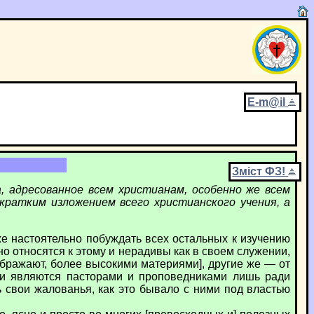
E-m@il
Зміст ФЗ!
, адресованное всем христианам, особенно же всем
кратким изложением всего христианского учения, а
кже настоятельно побуждать всех остальных к изучению
о относятся к этому и нерадивы как в своем служении,
оображают, более высокими материями], другие же — от
они являются пасторами и проповедниками лишь ради
ь свои жалованья, как это бывало с ними под властью