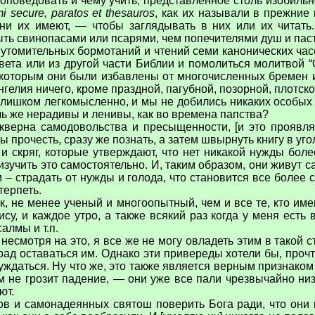
проповедовать и чему учить, представленное столь изобильн
i secure, paratos et thesauros
, как их называли в прежние 
 они их имеют, — чтобы заглядывать в них или их чита
ыть свинопасами или псарями, чем попечителями душ и пас
 утомительных бормотаний и чтений семи канонических часо
вета или из другой части Библии и помолиться молитвой “
 которым они были избавлены от многочисленных бремен и
ангелия ничего, кроме праздной, пагубной, позорной, плотск
слишком легкомысленно, и мы не добились никаких особых 
ль же нерадивы и ленивы, как во времена папства?
кверна самодовольства и пресыщенности, [и это проявляе
прочесть, сразу же познать, а затем швырнуть книгу в угол
 скряг, которые утверждают, что нет никакой нужды более
 изучить это самостоятельно. И, таким образом, они живут 
 – страдать от нужды и голода, что становится все более
терпеть.
ик, не менее ученый и многоопытный, чем и все те, кто им
ису, и каждое утро, а также всякий раз когда у меня ест
алмы и т.п.
 несмотря на это, я все же не могу овладеть этим в такой с
рад оставаться им. Однако эти привереды хотели бы, прочтя
нуждаться. Ну что же, это также является верным признаком 
 не грозит падение, — они уже все пали чрезвычайно низк
ют.
в и самонадеянных святош поверить Бога ради, что они 