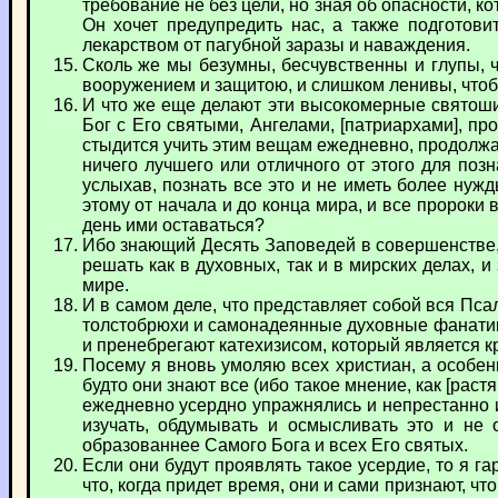
требование не без цели, но зная об опасности, 
Он хочет предупредить нас, а также подготов
лекарством от пагубной заразы и наваждения.
Сколь же мы безумны, бесчувственны и глупы, 
вооружением и защитою, и слишком ленивы, чтобы
И что же еще делают эти высокомерные святоши
Бог с Его святыми, Ангелами, [патриархами], п
стыдится учить этим вещам ежедневно, продолжает
ничего лучшего или отличного от этого для поз
услыхав, познать все это и не иметь более нужд
этому от начала и до конца мира, и все пророки
день ими оставаться?
Ибо знающий Десять Заповедей в совершенстве, н
решать как в духовных, так и в мирских делах, и
мире.
И в самом деле, что представляет собой вся Пс
толстобрюхи и самонадеянные духовные фанатики 
и пренебрегают катехизисом, который является 
Посему я вновь умоляю всех христиан, а особен
будто они знают все (ибо такое мнение, как [раст
ежедневно усердно упражнялись и непрестанно из
изучать, обдумывать и осмысливать это и не 
образованнее Самого Бога и всех Его святых.
Если они будут проявлять такое усердие, то я га
что, когда придет время, они и сами признают, ч