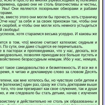
о, ясно и просто во многих [превосходных и] полезных
времена, однако они не столь благочестивы и честны,
ть. Увы! Они являются позорными обжорами и рабами
торами.
в, вместо этого они могли бы прочесть хоть страничку
Отче наш” за себя и за своих прихожан так, чтобы они
 скорбей, и чтобы они могли хоть немного устыдиться
ой свободы!
успехов, хотя стараемся весьма усердно. И каковы же
тся в том, что] многие считают катехизис скудным и
. По сути, они даже стыдятся ее перечитывать.
 в пасторах и проповедниках, что у нас, дескать, все
самодовольно, позволяя приходам все больше пустеть и
 свойственно безрассудным немцам. Ибо у нас, немцев,
еют такое самодовольство и безмятежность. И все же я
ь время, я читаю и декламирую слово за словом Десять
тепени, как мне хотелось бы, но чувствую себя дитем и
 [катехизис] один раз, сразу же стать докторами выше
того, что они презирают как свое служение, так и души
о, и им следовало бы стать детьми, начав с изучения
воистину и действительно не столь уж образованны и