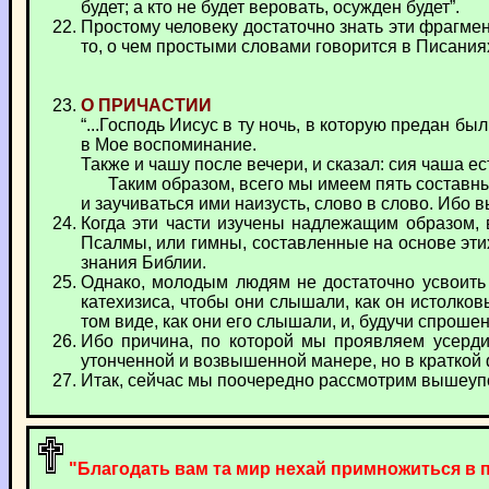
будет; а кто не будет веровать, осужден будет”.
Простому человеку достаточно знать эти фрагме
то, о чем простыми словами говорится в Писаниях
О ПРИЧАСТИИ
“...Господь Иисус в ту ночь, в которую предан бы
в Мое воспоминание.
Также и чашу после вечери, и сказал: сия чаша ес
Таким образом, всего мы имеем пять составных ч
и заучиваться ими наизусть, слово в слово. Ибо 
Когда эти части изучены надлежащим образом, 
Псалмы, или гимны, составленные на основе эти
знания Библии.
Однако, молодым людям не достаточно усвоить 
катехизиса, чтобы они слышали, как он истолков
том виде, как они его слышали, и, будучи спроше
Ибо причина, по которой мы проявляем усерди
утонченной и возвышенной манере, но в краткой 
Итак, сейчас мы поочередно рассмотрим вышеупо
"Благодать вам та мир нехай примножиться в піз