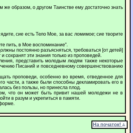
же образом, о другом Таинстве ему достаточно знать
 ядите, сие есть Тело Мое, за вас ломимое; сие творите
ете пить, в Мое воспоминание”.
лжны постоянно разъясняться, требоваться [от детей]
 и сохранят эти знания только из проповедей.
пления, представить молодым людям также некоторые
 изучению Писаний и повседневному совершенствованию
ещать проповеди, особенно во время, отведенное для
его части, а также были способны декламировать его в
алась без пользы, но принесла плод.
том, что он может быть привит нашей молодежи не в
йти в разум и укрепиться в памяти.
форме.
На початок!