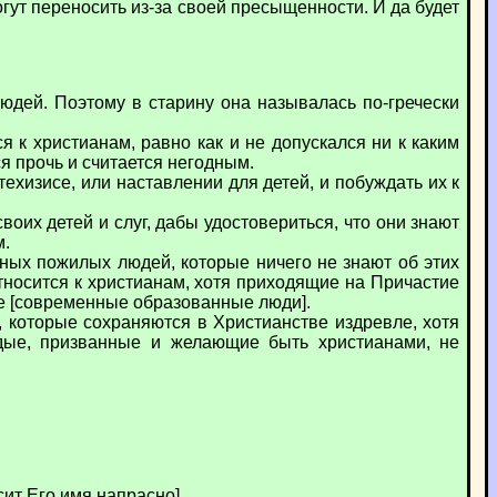
огут переносить из-за своей пресыщенности. И да будет
юдей. Поэтому в старину она называлась по-гречески
ся к христианам, равно как и не допускался ни к каким
я прочь и считается негодным.
хизисе, или наставлении для детей, и побуждать их к
оих детей и слуг, дабы удостовериться, что они знают
м.
ных пожилых людей, которые ничего не знают об этих
относится к христианам, хотя приходящие на Причастие
ые [современные образованные люди].
, которые сохраняются в Христианстве издревле, хотя
одые, призванные и желающие быть христианами, не
сит Его имя напрасно].