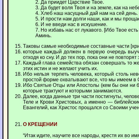
2. Да приидет Царствие Твое.
3. Да будет воля Твоя и на земле, как на неб
4. Хлеб наш насущный дай нам на сей день.
5. И прости нам долги наши, как и мы прощ
6. И не введи нас в искушение.
7. Но избавь нас от лукавого. [Ибо Твое есть
Аминь.
Таковы самые необходимые составные части [хри
которые каждый должен в первую очередь выучи
отходя ко сну. И до тех пор, пока они не повторят
Каждый глава семейства обязан совершать то же
этих истин и не желают учить их.
Ибо нельзя терпеть человека, который столь нев
простой форме охватывают все, что мы имеем в
Ибо Святые Отцы или Апостолы (кем бы они ни бы
которые трактуют и которыми занимаются.
Далее, когда данные три части постигнуты, челов
Теле и Крови Христовых, а именно — библейские
Евангелий, как Христос прощался со Своими учени
О КРЕЩЕНИИ
“Итак идите, научите все народы, крестя их во имя