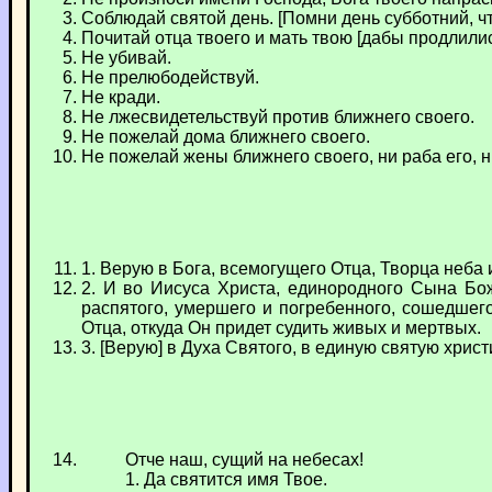
Соблюдай святой день. [Помни день субботний, чт
Почитай отца твоего и мать твою [дабы продлилис
Не убивай.
Не прелюбодействуй.
Не кради.
Не лжесвидетельствуй против ближнего своего.
Не пожелай дома ближнего своего.
Не пожелай жены ближнего своего, ни раба его, ни
1. Верую в Бога, всемогущего Отца, Творца неба 
2. И во Иисуса Христа, единородного Сына Бож
распятого, умершего и погребенного, сошедшего
Отца, откуда Он придет судить живых и мертвых.
3. [Верую] в Духа Святого, в единую святую хрис
Отче наш, сущий на небесах!
1. Да святится имя Твое.