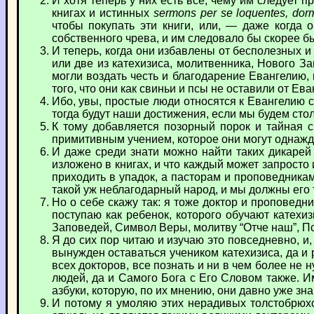
И хотя теперь у них есть все, чему им следует 
книгах и истинных
sermons per se loquentes, dorm
чтобы покупать эти книги, или, — даже когда
собственного чрева, и им следовало бы скорее б
И теперь, когда они избавлены от бесполезных и
или две из катехизиса, молитвенника, Нового За
могли воздать честь и благодарение Евангелию,
того, что они как свиньи и псы не оставили от Ев
Ибо, увы, простые люди относятся к Евангелию 
тогда будут наши достижения, если мы будем сто
К тому добавляется позорный порок и тайная с
примитивным учением, которое они могут однажды 
И даже среди знати можно найти таких дикарей и
изложено в книгах, и что каждый может запросто
приходить в упадок, а пасторам и проповедникам
такой уж неблагодарный народ, и мы должны его 
Но о себе скажу так: я тоже доктор и проповедн
поступаю как ребенок, которого обучают катехиз
Заповедей, Символ Веры, молитву “Отче наш”, Пс
Я до сих пор читаю и изучаю это повседневно, и,
вынужден оставаться учеником катехизиса, да и 
всех докторов, все познать и ни в чем более не 
людей, да и Самого Бога с Его Словом также. Им
азбуки, которую, по их мнению, они давно уже зна
И потому я умоляю этих нерадивых толстобрюхо