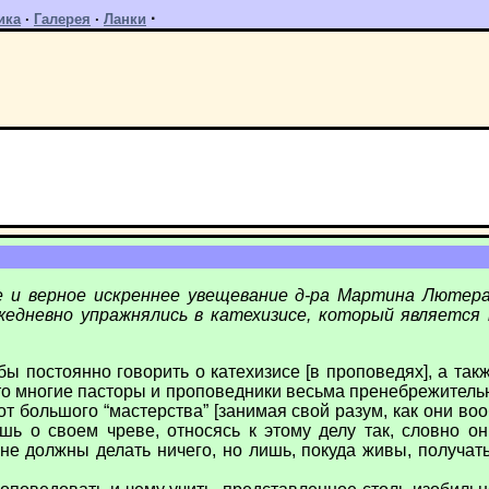
·
ика
·
Галерея
·
Ланки
е и верное искреннее увещевание д-ра Мартина Лютера
едневно упражнялись в катехизисе, который является 
обы постоянно говорить о катехизисе [в проповедях], а та
то многие пасторы и проповедники весьма пренебрежительн
 от большого “мастерства” [занимая свой разум, как они в
ишь о своем чреве, относясь к этому делу так, словно 
 не должны делать ничего, но лишь, покуда живы, получат