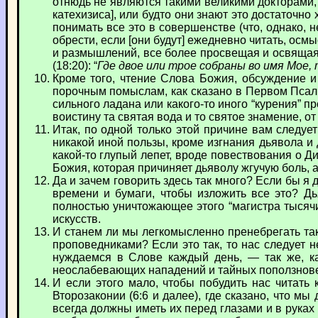
отнюдь не являются такими великими докторами, к
катехизиса], или будто они знают это достаточно
понимать все это в совершенстве (что, однако,
обрести, если [они будут] ежедневно читать, осмы
и размышлений, все более просвещая и освящая, 
(18:20): “
Где двое или трое собраны во имя Мое, 
Кроме того, чтение Слова Божия, обсуждение и
порочным помыслам, как сказано в Первом Псалм
сильного ладана или какого-то иного “курения” 
воистину та святая вода и то святое знамение, от
Итак, по одной только этой причине вам следует
никакой иной пользы, кроме изгнания дьявола 
какой-то глупый лепет, вроде повествования о Дит
Божия, которая причиняет дьяволу жгучую боль, а
Да и зачем говорить здесь так много? Если бы я
времени и бумаги, чтобы изложить все это? Д
полностью уничтожающее этого “магистра тысячи
искусств.
И станем ли мы легкомысленно пренебрегать та
проповедниками? Если это так, то нас следует н
нуждаемся в Слове каждый день, — так же, к
неослабевающих нападений и тайных поползновен
И если этого мало, чтобы побудить нас читать
Второзаконии (6:6 и далее), где сказано, что м
всегда должны иметь их перед глазами и в руках 