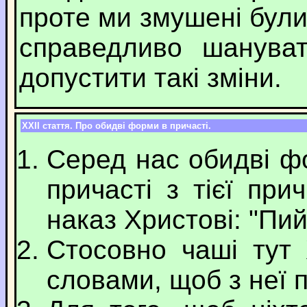
проте ми змушені бул
справедливо шануват
допустити такі зміни.
ХХІІ стаття. Про обидві форми в причасті.
Серед нас обидві ф
причасті з тієї при
наказ Христові: "Пийт
Стосовно чаші тут 
словами, щоб з неї п