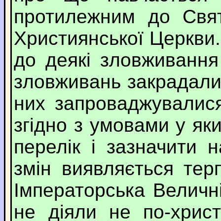
протилежним до Свят
Християнської Церкви.
до деякі зловживання
зловживань закрадалис
них запроваджувалися
згідно з умовами у як
перелік і зазначити 
змін виявляється тер
Імператорська Величн
не діяли не по-хрис