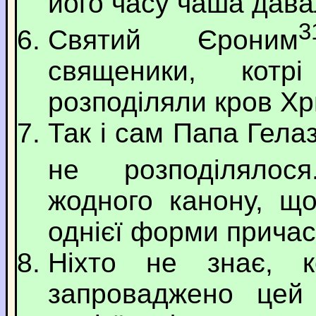
його часу чаша дав
3
Святий Єроним
священики, котрі
розподіляли кров Х
Так і сам Папа Гела
не розподілялося
жодного канону, щ
однієї форми причас
Ніхто не знає, 
запроваджено цей