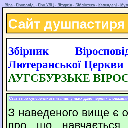
·
Віра
·
Проповіді
·
Про УЛЦ
·
Літургія
·
Бібліотека
·
Календарі
·
Муз
Сайт душпастиря
Збірник Віроспові
Лютеранської Церкви
АУГСБУРЗЬКЕ ВІРО
Статті про суперечливі питання, у яких дано перелік зловжива
З наведеного вище є о
про що навчається