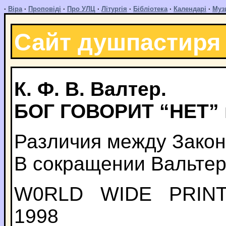
·
Віра
·
Проповіді
·
Про УЛЦ
·
Літургія
·
Бібліотека
·
Календарі
·
Муз
Сайт душпастиря
К. Ф. В. Валтер.
БОГ ГОВОРИТ “НЕТ” 
Различия между Закон
В сокращении Вальтер
W0RLD WIDE PRINT
1998