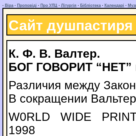
·
Віра
·
Проповіді
·
Про УЛЦ
·
Літургія
·
Бібліотека
·
Календарі
·
Муз
Сайт душпастиря
К. Ф. В. Валтер.
БОГ ГОВОРИТ “НЕТ” 
Различия между Закон
В сокращении Вальтер
W0RLD WIDE PRINT
1998