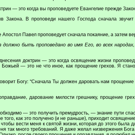
трин — это когда вы проповедуете Евангелие прежде Зако
ыв Закона. В проповеди нашего Господа сначала звучит
 Апостол Павел проповедует сначала покаяние, а затем вер
 должно быть проповедано во имя Его, во всех народах,
однесения доктрин — это когда освящение жизни пропове
 Божьей — это не что иное, как прощение грехов. Я стан
оворит Богу: “Сначала Ты должен даровать нам прощение г
правдание, дарование милости грешнику, прощение грех
еобходимо — это получить премудрость, — знание пути спа
 того, как это получено (и не раньше), приходит освящение.
, чтобы вести меня к святой жизни, которая до этого была
меня так много требований. Я даже желал низвержения Бога
Однако, после своего прощения и оправдания, я полюбил не