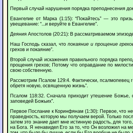
Первый случай нарушения порядка преподнесения док
Евангелие от Марка (1:15): “Покайтесь” — это приз
увещевание: “...и веруйте в Евангелие”.
Деяния Апостолов (20:21): В рассматриваемом эпизоде
Наш Господь сказал, что
покаяние и прощение грехов
грехов и покаяние”.
Второй случай искажения правильного порядка преп
прощения грехов; Потому что оправдание по милости
свою собственную.
Рассмотрим Псалом 129:4. Фактически, псалмопевец г
обретя новую, освященную жизнь”.
Псалом 118:32. Сначала приходит утешение Божье, о
заповедей Божьих”.
Первое Послание к Коринфянам (1:30): Первое, что н
праведность, которую мы получаем верой. Только после
затем это знание дает мне истинную радость, для того
на Бога. Я ненавидел Его за то, что Он возложил на 
том, что было бы лучше, если бы Его вообще не было. 