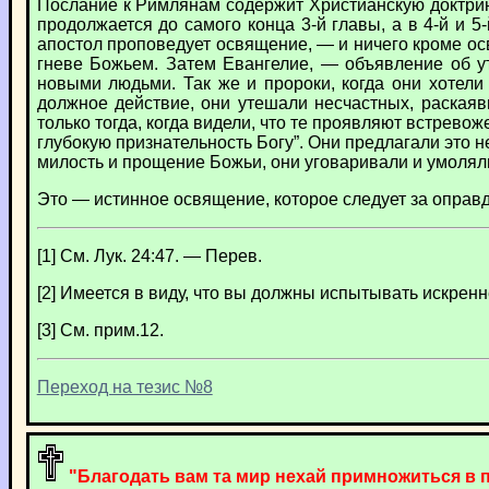
Послание к Римлянам содержит Христианскую доктрин
продолжается до самого конца 3-й главы, а в 4-й и 
апостол проповедует освящение, — и ничего кроме о
гневе Божьем. Затем Евангелие, — объявление об ут
новыми людьми. Так же и пророки, когда они хотели
должное действие, они утешали несчастных, раская
только тогда, когда видели, что те проявляют встрево
глубокую признательность Богу”. Они предлагали это 
милость и прощение Божьи, они уговаривали и умолял
Это — истинное освящение, которое следует за оправд
[1] См. Лук. 24:47. — Перев.
[2] Имеется в виду, что вы должны испытывать искренн
[3] См. прим.12.
Переход на тезис №8
"Благодать вам та мир нехай примножиться в піз