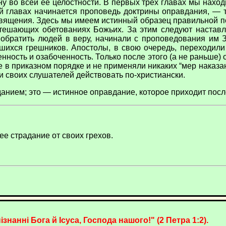
у во всей ее целостности. В первых трех главах мы нахо
5-й главах начинается проповедь доктрины оправдания, — 
священия. Здесь мы имеем истинный образец правильной по
ешающих обетованиях Божьих. За этим следуют наставле
 обратить людей в веру, начинали с проповедования им 
вшихся грешников. Апостолы, в свою очередь, переходил
женность и озабоченность. Только после этого (а не раньше
не в приказном порядке и не применяли никаких “мер наказа
и своих слушателей действовать по-христиански.
анием; это — истинное оправдание, которое приходит посл
ее страдание от своих грехов.
нанні Бога й Ісуса, Господа нашого!" (2 Петра 1:2).