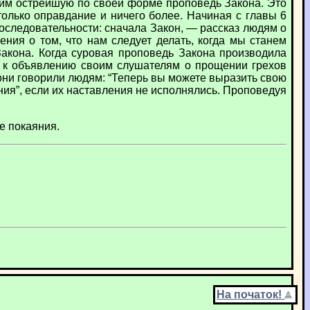
дим острейшую по своей форме проповедь Закона. Это
только оправдание и ничего более. Начиная с главы 6
следовательности: сначала Закон, — рассказ людям о
ния о том, что нам следует делать, когда мы станем
Закона. Когда суровая проповедь Закона производила
и к объявлению своим слушателям о прощении грехов
) они говорили людям: “Теперь вы можете выразить свою
ния”, если их наставления не исполнялись. Проповедуя
е покаяния.
На початок!