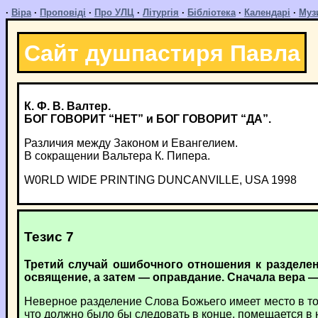
·
Віра
·
Проповіді
·
Про УЛЦ
·
Літургія
·
Бібліотека
·
Календарі
·
Муз
Сайт душпастиря Павла
К. Ф. В. Валтер.
БОГ ГОВОРИТ “НЕТ” и БОГ ГОВОРИТ “ДА”.
Различия между Законом и Евангелием.
В сокращении Вальтера К. Пипера.
W0RLD WIDE PRINTING DUNCANVILLE, USA 1998
Тезис 7
Третий случай ошибочного отношения к разделен
освящение, а затем — оправдание. Сначала вера —
Неверное разделение Слова Божьего имеет место в том
что должно было бы следовать в конце, помещается в 