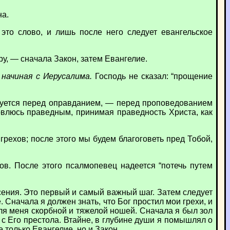
на.
 это слово, и лишь после него следует евангельское
у, — сначала Закон, затем Евангелие.
 начиная с Иерусалима.
Господь не сказал: “прощение
дуется перед оправданием, — перед проповедованием
овлюсь праведным, принимая праведность Христа, как
рехов; после этого мы будем благоговеть пред Тобой,
ов. После этого псалмопевец надеется “потечь путем
сения. Это первый и самый важный шаг. Затем следует
 Сначала я должен знать, что Бог простил мои грехи, и
 для меня скорбной и тяжелой ношей. Сначала я был зол
 с Его престола. Втайне, в глубине души я помышлял о
 только Евангелие, но и Закон.