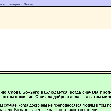
·
ика
·
Галерея
·
Ланки
ию Слова Божьего наблюдается, когда сначала пропо
 потом покаяние. Сначала добрые дела, — а затем мил
 случае, когда доктрины не преподносятся людям в том поря
начало. Возможны четыре варианта такого искажения.