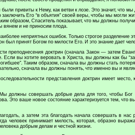
ы были привиты к Нему, как ветви к лозе. Это значит, что 
ю заключить Его “в объятия” своей веры, чтобы мы могли жи
 Таким образом, Спаситель показывает, что мы должны пол
ы вянем и не приносим плода.
иболее неприятных ошибок. Только строгое разделение этих
он был принят Богом по милости Его. И это знание дает чел
сти преподнесения доктрин (сначала Закон — затем Еванге
. Если вы хотите веровать в Христа, вы должны как бы “за
 погибшее”. Таким образом, сначала вы должны стать пот
ательно, сначала вы должны понять, что именно вы и являе
оследовательности представления доктрин имеет место,
 “Мы должны совершать добрые дела для того, чтобы Бог б
ова. Это ваше новое состояние характеризуется тем, что 
лагодать, а затем эта благодать начала совершать в нас 
огда человек принимает милость, которая, образно выража
 человека добрым делам и честной жизни.