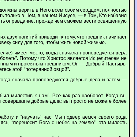
мы должны верить в Него всем своим сердцем, полностью
ть только в Нем, в нашем Иисусе, — в Том, Кто избавил
учить оправдание, прежде чем сможем вести освященную
 двух понятий приводит к тому, что грешник начинает
овеку силу для того, чтобы жить новой жизнью.
лие) имеет место, когда сначала проповедуется вера
болеть”. Потому что Христос является Исцелителем не
ерянным и проклятым грешником. Он — Добрый Пастырь,
тесь этой “потерянной овцой”.
 когда сначала проповедуются добрые дела и затем —
ыл милостив к нам”. Все как раз наоборот. Когда вы
вы совершаете добрые дела; вы просто не можете более
работу и “научать” нас. Мы подвергаемся своего рода
ясь, “переносит Бога с небес на землю”, эта милость