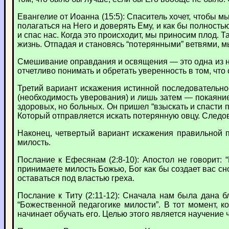
Евангелие от Иоанна (15:5): Спаситель хочет, чтобы м
полагаться на Него и доверять Ему, и как бы полность
и спас нас. Когда это происходит, мы приносим плод.
жизнь. Отпадая и становясь “потерянными” ветвями, м
Смешивание оправдания и освящения — это одна из на
отчетливо понимать и обретать уверенность в том, что 
Третий вариант искажения истинной последовательно
(необходимость уверования) и лишь затем — покаяние
здоровых, но больных. Он пришел “взыскать и спасти
Который отправляется искать потерянную овцу. Следов
Наконец, четвертый вариант искажения правильной п
милость.
Послание к Ефесянам (2:8-10): Апостол не говорит:
принимаете милость Божью, Бог как бы создает вас сн
оставаться под властью греха.
Послание к Титу (2:11-12): Сначала нам была дана б
“Божественной педагогике милости”. В тот момент, к
начинает обучать его. Целью этого является научение