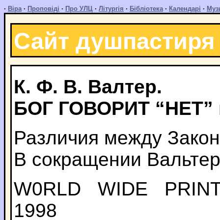
·
Віра
·
Проповіді
·
Про УЛЦ
·
Літургія
·
Бібліотека
·
Календарі
·
Муз
Сайт душпастиря
К. Ф. В. Валтер.
БОГ ГОВОРИТ “НЕТ” 
Различия между Закон
В сокращении Вальтер
W0RLD WIDE PRINT
1998