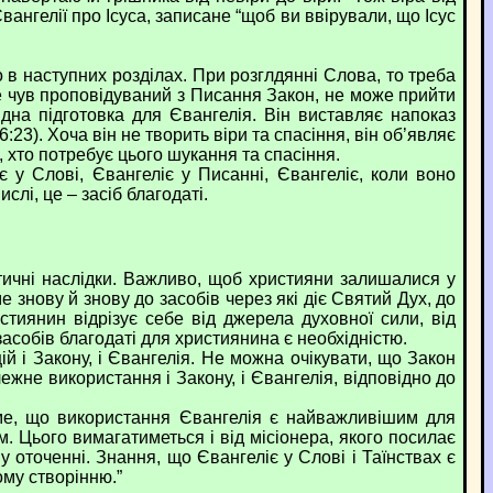
вангелії про Ісуса, записане “щоб ви ввірували, що Ісус
в наступних розділах. При розглдянні Слова, то треба
 не чув проповідуваний з Писання Закон, не може прийти
ідна підготовка для Євангелія. Він виставляє напоказ
:23). Хоча він не творить віри та спасіння, він об’являє
х, хто потребує цього шукання та спасіння.
у Слові, Євангеліє у Писанні, Євангеліє, коли воно
слі, це – засіб благодаті.
ичні наслідки. Важливо, щоб християни залишалися у
е знову й знову до засобів через які діє Святий Дух, до
стиянин відрізує себе від джерела духовної сили, від
 засобів благодаті для християнина є необхідністю.
 і Закону, і Євангелія. Не можна очікувати, що Закон
ежне використання і Закону, і Євангелія, відповідно до
ме, що використання Євангелія є найважливішим для
. Цього вимагатиметься і від місіонера, якого посилає
 оточенні. Знання, що Євангеліє у Слові і Таїнствах є
му створінню.”