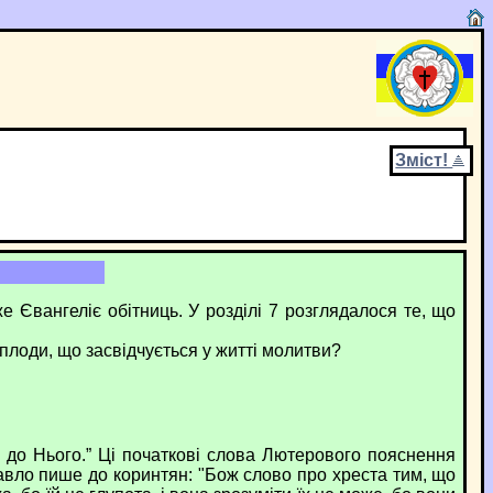
Зміст!
 Євангеліє обітниць. У розділі 7 розглядалося те, що
лоди, що засвідчується у житті молитви?
до Нього.” Ці початкові слова Лютерового пояснення
авло пише до коринтян: "Бож слово про хреста тим, що