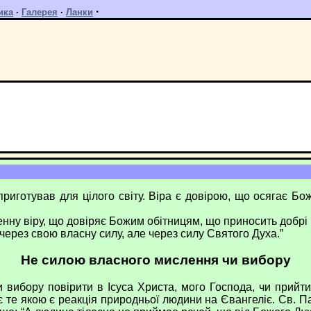
·
ика
·
Галерея
·
Ланки
отував для цілого світу. Віра є довірою, що осягає Боже
 віру, що довіряє Божим обітницям, що приносить добрі п
через свою власну силу, але через силу Святого Духа.”
Не силою власного мислення чи вибору
ору повірити в Ісуса Христа, мого Господа, чи прийти 
є те якою є реакція природньої людини на Євангеліє. Св. П