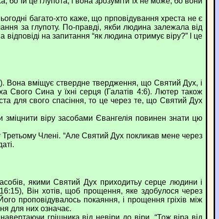
, бо їй це глупота, і вона зрозуміти їх не може, бо вони
огодні багато-хто каже, що прповідування хреста не є
ння за глупоту. По-правді, якби людина залежала від
а відповіді на запитання “як людина отримує віру?” І це
). Вона вміщує ствердне твердження, що Святий Дух, і
а Свого Сина у їхні серця (Галатів 4:6). Лютер також
а для свого спасіння, то це через те, що Святий Дух
 зміцнити віру засобами Євангелія повинен знати цю
 Третьому Члені. “Але Святий Дух покликав мене через
аті.
засобів, якими Святий Дух приходитьу серце людини і
16:15), Він хотів, щоб прощення, яке здобулося через
ого проповідувалось покаяння, і прощення гріхів між
ня для них означає.
вертаючи грішника від невіри до віри. “Тож віра від