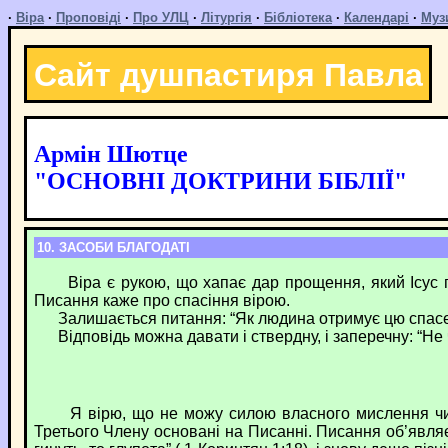
·
Віра
·
Проповіді
·
Про УЛЦ
·
Літургія
·
Бібліотека
·
Календарі
·
Муз
Сайт душпастиря Павла
Армін Шютце
"ОСНОВНІ ДОКТРИНИ БІБЛІЇ"
10. ЗАСОБИ БЛАГОДАТІ
Віра є рукою, що хапає дар прощення, який Ісус приг
Писання каже про спасіння вірою.
Залишається питання: “Як людина отримує цю спасенну
Відповідь можна давати і ствердну, і заперечну: “Не 
Я вірю, що не можу силою власного мислення чи виб
Третього Члену основані на Писанні. Писання об’явля