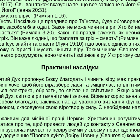
17). Св. Іван також вказує на те, що все записане в його Є
Його!” (Івана 20:31).
у, хто вірує” (Римлян 1:16).
в. Наскільки це правдиво про Таїнства, буде обговорено 
учи, засобом благодаті. Закон не може чинити віри. Хто би
нається” (Римлян 3:20). Закон по-правді служить як необх
ріх. Він каже людині, що “заплата за гріх – смерть” (Римлян 6
в Ісус знайти та спасти (Луки 19:10) і що вона є однією з ти
 Христі і мусить чинити віру. Таким чином Євангеліє 
нього роздумують, воно чинить і зміцнює віру. У строгому сми
Практичні наслідки
й Дух пропонує Божу благодать і чинить віру, має практ
н хоче, щоб його віра збереглася та зміцнилас, то він ітим
я електрика, обрізати, то світло не світитиме. Якщо хри
ий Дух, світло віри тьмянітиме і зникне. Вірне використання
обом благодаті, закликає нас до уважного визнання функцій
аконом, скасовуючи свою віротворчу силу. Є необхідним нал
ивим для місійної праці Церкви. Християнин розуміти
тися про те, щоб привести людей до контакту з Євангелієм
н зустрічатиметься із невіруючими у своєму повсякденному
му дорученню “Проповідуйте Добру Новину (Євангеліє) кожно