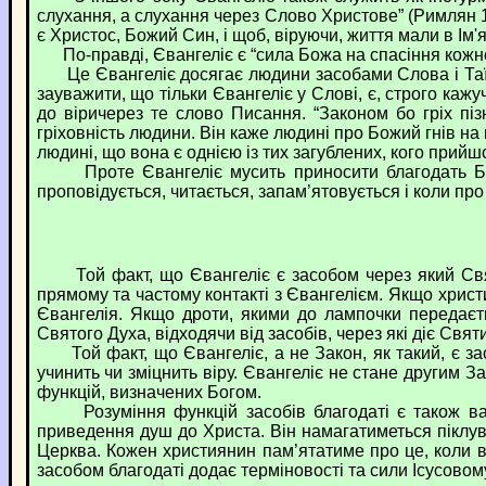
слухання, а слухання через Слово Христове” (Римлян 10:
є Христос, Божий Син, і щоб, віруючи, життя мали в Ім'я 
По-правді, Євангеліє є “сила Божа на спасіння кожном
Це Євангеліє досягає людини засобами Слова і Таїнст
зауважити, що тільки Євангеліє у Слові, є, строго каж
до віричерез те слово Писання. “Законом бо гріх піз
гріховність людини. Він каже людині про Божий гнів на г
людині, що вона є однією із тих загублених, кого прийшо
Проте Євангеліє мусить приносити благодать Божу в
проповідується, читається, запам’ятовується і коли про 
Той факт, що Євангеліє є засобом через який Святи
прямому та частому контакті з Євангелієм. Якщо христия
Євангелія. Якщо дроти, якими до лампочки передаєтьс
Святого Духа, відходячи від засобів, через які діє Свят
Той факт, що Євангеліє, а не Закон, як такий, є зас
учинить чи зміцнить віру. Євангеліє не стане другим З
функцій, визначених Богом.
Розуміння функцій засобів благодаті є також важл
приведення душ до Христа. Він намагатиметься піклува
Церква. Кожен християнин пам’ятатиме про це, коли ві
засобом благодаті додає терміновості та сили Ісусово