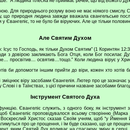
зніше: “А людина тілесна не приймає речей, що від Божого Духа
. Для природнього розуму воно не має ніякого смислу. Сь
му, що природня людина завжди вважала євангельське посла
у Євангеліє, то не було би віруючих. Але це тільки половин
Але Святим Духом
Ісус то Господь, як тільки Духом Святим” (1 Коринтян 12:3
Люди з довірою закликають Бога Отця, коли Бог посилає Дух
не… просвітив… освятив…тощо.” Коли людина вірує у Христ
би допомогти іншим прийти до віри, кожен хто хотів би
 зміцнює віру засобами Євангелія. Лютер про це зазначає у
 Слові і в Таїнствах, з цієї причини назване засобами благод
Інструмент Святого Духа
кцію. Євангеліє служить, з одного боку, як інструмент 
 щоб Євангеліє проповідувалося всьому створінню (Марка 
. Воскреслий Христос сказав Своїм учням, щоб “у Ймення Й
ватимуться про це прощення, і їм буде сказано, що це прощен
т, яким Святий Дух впливає на спасаючу зміну в серці, на