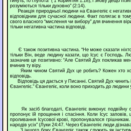
гинуть, то глупота” ( 1 Коринтян 1:18), і знову дещо пі
розуміються тільки духовно” (2:14).
Реакція природньої людини на Євангеліє є негативною
відповідним для сучасної людини. Факт полягає в то
свого власного “мислення чи вибору” для вчинення віри 
тільки негативна частина відповіді.
Є також позитивна частина. “Не може сказати ніхто: 
тільки Він, веде людину казати, що Ісус є Господь. 
зазначив це позитивно: “Але Святий Дух покликав ме
вчинив ту віру.
Яким чином Святий Дух це робить? Кожен хто хотів 
відповідь.
Відповідь ця дається у Писанні. Святий Дух чинить і
Євангеліє.” Євангеліє, коли воно приходить до людини у
Як засіб благодаті, Євангеліє виконує подвійну фун
пропонує їй прощення і спасіння. Коли Ісус заповів,
проливання Ісусової крові, пропонувалося грішникам
народів усіх” (Луки 24:47. Через Євангеліє люди дізна
З іншого боку Євангеліє також служить як інстурмен