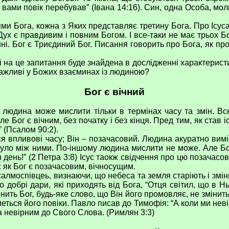
з вами повік перебував” (Івана 14:16). Син, одна Особа, мо
и Бога, кожна з Яких представляє третину Бога. Про Ісуса
Дух є правдивим і повним Богом. І все-таки не має трьох Б
і. Бог є Триєдиний Бог. Писання говорить про Бога, як про
а це запитання буде знайдена в дослідженні характеристик,
ажливі у Божих взаєминах із людиною?
Бог є вічний
ина може мислити тільки в термінах часу та змін. Все м
Бог є вічним, без початку і без кінця. Пред тим, як став іс
” (Псалом 90:2).
впливові часу; Він – позачасовий. Людина акуратно вимірю
нуло між ними. По-іншому людина мислити не може. Але Бо
 день!” (2 Петра 3:8) Ісус таокж свідчення про цю позачасо
ус як Бог є позачасовим, вічносущим.
моспівцеь, визнаючи, що небеса та земля старіють і зміню
о добрі дари, які приходять від Бога, “Отця світил, що в Н
инить Бог, будь-яке слово, що Він його промовляє, не зміни
ться його повіки. Павло писав до Тимофія: “А коли ми неві
а невірним до Свого Слова. (Римлян 3:3)