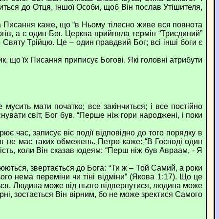
литься до Отця, іншої Особи, щоб Він послав Утішителя,
 Писання каже, що “в Ньому тілесно живе вся повнота
огів, а є один Бог. Церква прийняла термін “Триєдиний”
 Святу Трійцю. Це – один правдвий Бог; всі інші боги є
 що їх Писання приписує Богові. Які головні атрибути
усить мати початко; все закінчиться; і все постійно
нувати світ, Бог був. “Перше ніж гори народжені, і поки
є час, записує віс події відповідно до того порядку в
г не має таких обмежень. Петро каже: “В Господі один
вість, коли Він сказав юдеям: “Перш ніж був Авраам, - Я
ються, звертається до Бога: “Ти ж – Той Самий, а роки
ього нема переміни чи тіні відміни” (Якова 1:17). Що це
ться. Людина може від нього відвернутися, людина може
рні, зостається Він вірним, бо не може зректися Самого