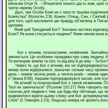
вблагаю Отця Я, - і Втішителя іншого дасть вам, щоб і
третю окрему Особу.
Далі, три Особи Божі не є просто трьома поділенням
Божества” (Колосян 2:9). Кожен, Отець, Син, і Святий 
для того, щоб висловити цю правду, об’явлену в Писанн
ідолами.
Який цей Триєдиний Бог? Значана частина відповіді н
Божі? Як вони стосуються людини? Яким чином вони в
Бог є вічним, позачасовим, незмінним. Звичайна люд
змінюється. Це особливо правдиво про саму людину. Але 
Ти витворив землю та світ, то від віку й до віку – Ти Бог!
Через те, що Бог є вічним, він не підпорядковується 
якому вони відбувалися, зазначає скільки часу проми
день – немов тисяча років, а тисяча років – немов один
є” (Івана 8:58). Авраам підпорядковувся часові, але Іс
Як вічний та позачасовий Бог є також незмінним. Псал
Твої не закінчаться!” (Псалом 102:27) Яків говорить пр
означає для людини є тим, що будь-яку обітницю, що ч
відмовитися вірити цьому слову; але Бог дотримуватиме
Себе” (2 Тимофія 2:13). Людська невіра не зробить Бог