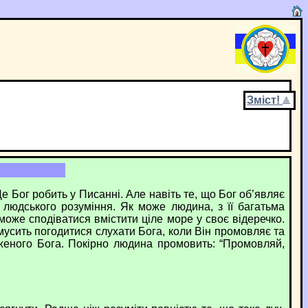
Зміст!
 Бог робить у Писанні. Але навіть те, що Бог об’являє
юдського розуміння. Як може людина, з її багатьма
оже сподіватися вмістити ціле море у своє відеречко.
усить погодитися слухати Бога, коли Він промовляє та
женого Бога. Покірно людина промовить: “Промовляй,