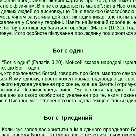
ання представляє людині картину про Бога, яку тяжко ося
не є фізичним, Він не складається із матерії, як і в Нього н
еяких людей до висновку, що Він є великою безособовою 
мось чином запустила цей світ, як годинникар, але потім 
ікавлення у Своєму творінні. Навіть найменший горобець н
о “ви вартніші від багатьох горобців” (Матвія (10:31). То
ямовує. Його особисте піклування про людину поширюється а
Бог є один
ог є один” (Галатів 3:20). Мойсей сказав народові Ізраїл
е, що Бог – один.
то поклоняєтьс богові, говорить про бога, має того самого 
ться Йому одному, просто кожен навчає відповідно до своєї
 нього наукове уявлення про сонце, все ще бачить і отримує 
й. Псалмоспівець пише: “Бо всі боги народів – божки
овідно до свого особистого уявлення про те, яким повине
 в Писанні, має створеного бога, ідола. Якщо є тільки один
Бог є Триєдиний
 Ісус заповідає христити в Ім’я єдиного правдивого Бога, 
о дані одному Богові. То імена, що стосуються трьох окреми