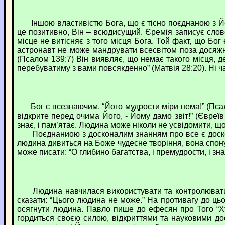
Іншою властивістю Бога, що є тісно поєднаною з Його
це позитивно, Він – всюдисущий. Єремія записує слов
місце не витісняє з того місця Бога. Той факт, що Бо
астронавт не може мандрувати всесвітом поза досяжні
(Псалом 139:7) Він виявляє, що немає такого місця, д
перебуватиму з вами повсякденно” (Матвія 28:20). Ні час
Бог є всезнаючим. “Його мудрости міри нема!” (Псалом
відкрите перед очима Його, - Йому дамо звіт!” (Євреїв
знає, і пам’ятає. Людина може ніколи не усвідомити, що
Поєднаниою з досконалим знанням про все є досконала
людина дивиться на Боже чудесне творіння, вона спонуку
може писати: “О глибино багатства, і премудрости, і зн
Людина навчилася використувати та контролювати ве
сказати: “Цього людина не може.” На противагу до цьо
осягнути людина. Павло пише до ефесян про Того “Хт
гордиться своєю силою, відкриттями та науковими д