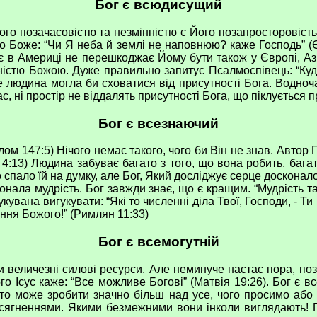
Бог є всюдисущий
 позачасовістю та незмінністю є Його позапросторовість.
о Боже: “Чи Я неба й землі не наповнюю? каже Господь” (Єр
г є в Америці не перешкоджає Йому бути також у Європі, Аз
стю Божою. Дуже правильно запитує Псалмоспівець: “Куди я 
е людина могла би сховатися від присутності Бога. Водноч
, ні простір не віддалять присутності Бога, що піклується п
Бог є всезнаючий
 147:5) Нічого немає такого, чого би Він не знав. Автор П
 4:13) Людина забуває багато з того, що вона робить, багат
 спало їй на думку, але Бог, Який досліджує серце досконало
 мудрість. Бог завжди знає, що є кращим. “Мудрість та с
вана вигукувати: “Які то численні діла Твої, Господи, - Ти
ання Божого!” (Римлян 11:33)
Бог є всемогутній
личезні силові ресурси. Але неминуче настає пора, поза 
го Ісус каже: “Все можливе Богові” (Матвія 19:26). Бог є в
о може зробити значно більш над усе, чого просимо або 
осягненнями. Якими безмежними вони інколи виглядають! 