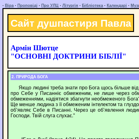
·
Віра
·
Проповіді
·
Про УЛЦ
·
Літургія
·
Бібліотека
·
Календарі
·
Муз
Сайт душпастиря Павла
Армін Шютце
"ОСНОВНІ ДОКТРИНИ БІБЛІЇ"
2. ПРИРОДА БОГА
Якщо людині треба знати про Бога щось більше від тог
про Себе у Писанніє обмеженим, не лише через обм
обмеженнями, надіятися збагнути необмеженого Бога? 
Ще менше людина з її обмеженим інтелектом та глуздо
об’являє Себе в Писанні. Через це об’явлення люди
Господи. Твій слуга слухає.”