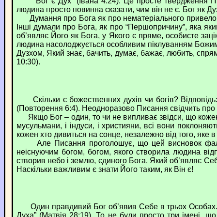
“Бог є Дух” (Івана 4:24). Це просте твердження Пис
людина просто повинна сказати, чим він не є. Бог як Дух 
Думання про Бога як про нематеріального привело д
Інші думали про Бога, як про “Першопричину”, яка яки
об’являє Його як Бога, у Якого є пряме, особисте зац
людина насолоджується особливим піклуванням Божим, б
Дузхом, Який знає, бачить, думає, бажає, любить, спр
10:30).
Скільки є божественних духів чи богів? Відповідь: “Б
(Повторення 6:4). Неодноразово Писання свідчить про т
Якщо Бог – один, то чи не випливає звідси, що кожен, х
мусульмани, і індуси, і християни, всі вони поклоняю
кожен хто дивиться на сонце, незалежно від того, яке в
Але Писання проголошує, що цей висновок фальшиви
неіснуючим богом, богом, якого створила людина відп
створив небо і землю, єдиного Бога, Який об’являє Себе
Наскільки важливим є знати Його таким, як Він є!
Один правдивий Бог об’явив Себе в трьох Особах. Коли
Духа” (Матвія 28:19). То не були просто три імені, щ