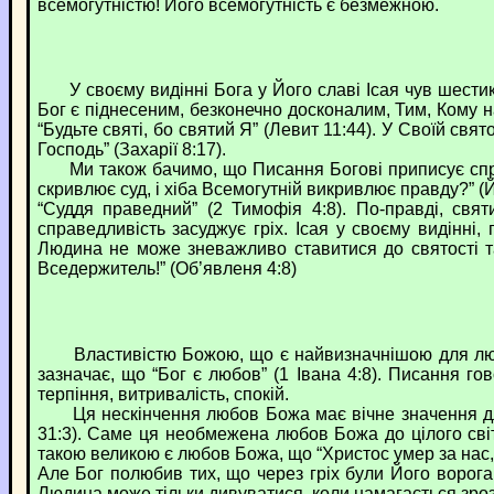
всемогутністю! Його всемогутність є безмежною.
У своєму видінні Бога у Його славі Ісая чув шестикри
Бог є піднесеним, безконечно досконалим, Тим, Кому на
“Будьте святі, бо святий Я” (Левит 11:44). У Своїй свя
Господь” (Захарії 8:17).
Ми також бачимо, що Писання Богові приписує справед
скривлює суд, і хіба Всемогутній викривлює правду?” (
“Суддя праведний” (2 Тимофія 4:8). По-правді, свя
справедливість засуджує гріх. Ісая у своєму видінні,
Людина не може зневажливо ставитися до святості та 
Вседержитель!” (Об’явленя 4:8)
Властивістю Божою, що є найвизначнішою для людин
зазначає, що “Бог є любов” (1 Івана 4:8). Писання го
терпіння, витривалість, спокій.
Ця нескінчення любов Божа має вічне значення для 
31:3). Саме ця необмежена любов Божа до цілого світ
такою великою є любов Божа, що “Христос умер за нас, 
Але Бог полюбив тих, що через гріх були Його ворога
Людина може тільки дивуватися, коли намагається зроз