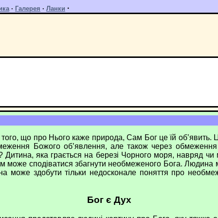
·
ика
·
Галерея
·
Ланки
о, що про Нього каже природа, Сам Бог це їй об’явить. Це
еження Божого об’явлення, але також через обмеження л
Дитина, яка грається на березі Чорного моря, навряд чи м
м може сподіватися збагнути необмеженого Бога. Людина м
на може здобути тільки недосконале поняття про необме
Бог є Дух