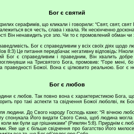
Бог є святий
лих серафимів, що кликали і говорили: “Свят, свят, свят Го
лежиться вся честь, слава і хвала. Як нескінченно доскона
тості Він ненавидить усе зло. Чи то є промовлений обман чи
ливість. Бог є справедливим у всіх своїх діях щодо люди
Йов 8:3) Це питання передбачає негативну відповідь: Ніколи 
тий Бог є справедливим і праведним, Він хвалить добре і
 поглянувши на Трисвятого Бога, промовив: “Горе мені, бо 
праведності Божої. Вона є цілковито реальною. Бог є нес
Бог є любов
и є любов. Так повно вона є характеристикою Бога, що 
ворить про такі аспекти та свідчення Божої люболві, як Бож
людини. До Свого народу Господь каже: “Я вічною любов’
у спонукала Його видати Свого Сина, щоб людина могла ма
коли ми були ще грішниками” (Римлян 5:8). Прирднім є любит
ми. Яке ще є більше свідчення про багатство Його милосе
уміти все те, що Бог об’являє про Себе.