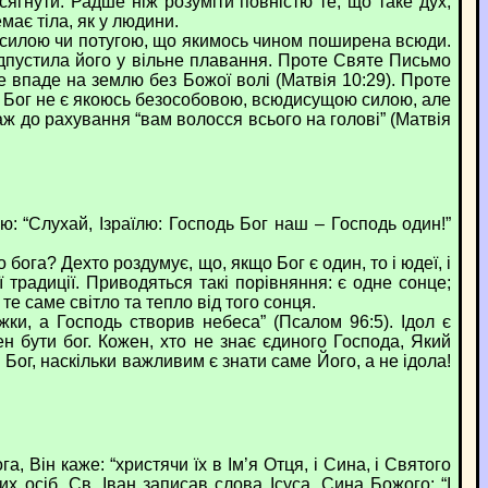
гнути. Радше ніж розуміти повністю те, що таке дух,
емає тіла, як у людини.
силою чи потугою, що якимось чином поширена всюди.
відпустила його у вільне плавання. Проте Святе Письмо
е впаде на землю без Божої волі (Матвія 10:29). Проте
ді Бог не є якоюсь безособовою, всюдисущою силою, але
ж до рахування “вам волосся всього на голові” (Матвія
ю: “Слухай, Ізраїлю: Господь Бог наш – Господь один!”
бога? Дехто роздумує, що, якщо Бог є один, то і юдеї, і
 традиції. Приводяться такі порівняння: є одне сонце;
те саме світло та тепло від того сонця.
, а Господь створив небеса” (Псалом 96:5). Ідол є
н бути бог. Кожен, хто не знає єдиного Господа, Який
 Бог, наскільки важливим є знати саме Його, а не ідола!
Він каже: “христячи їх в Ім’я Отця, і Сина, і Святого
х осіб. Св. Іван записав слова Ісуса, Сина Божого: “І