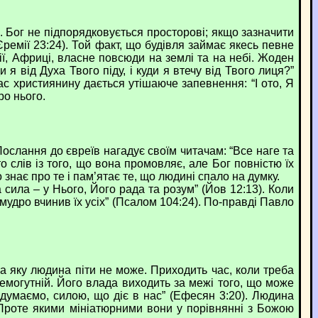
 Бог не підпорядковується просторові; якщо зазначити
емії 23:24). Той факт, що будівля займає якесь певне
ії, Африці, власне повсюди на землі та на небі. Жоден
від Духа Твого піду, і куди я втечу від Твого лиця?”
ас християнину дається утішаюче запевнення: “І ото, Я
ро нього.
ослання до євреїв нагадує своїм читачам: “Все наге та
о слів із того, що вона промовляє, але Бог повністю їх
 знає про те і пам’ятає те, що людині спало на думку.
ила – у Нього, Його рада та розум” (Йов 12:13). Коли
 мудро вчинив їх усіх” (Псалом 104:24). По-правді Павло
яку людина піти не може. Приходить час, коли треба
семогутній. Його влада виходить за межі того, що може
думаємо, силою, що діє в нас” (Ефесян 3:20). Людина
Проте якими мініатюрними вони у порівнянні з Божою