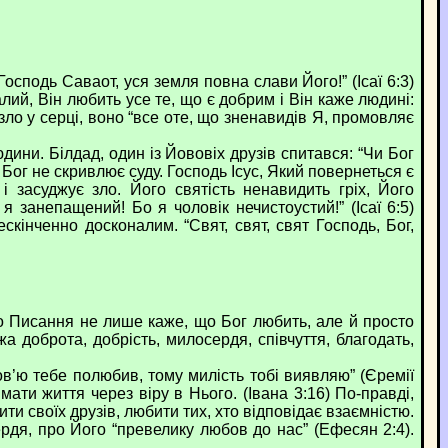
сподь Саваот, уся земля повна слави Його!” (Ісаї 6:3)
лий, Він любить усе те, що є добрим і Він каже людині:
 зло у серці, воно “все оте, що зненавидів Я, промовляє
ни. Білдад, один із Йововіх друзів спитався: “Чи Бог
Бог не скривлює суду. Господь Ісус, Який повернеться є
 засуджує зло. Його святість ненавидить гріх, Його
я занепащений! Бо я чоловік нечистоустий!” (Ісаї 6:5)
кінченно досконалим. “Свят, свят, свят Господь, Бог,
Писання не лише каже, що Бог любить, але й просто
а доброта, добрість, милосердя, співчуття, благодать,
ю тебе полюбив, тому милість тобі виявляю” (Єремії
ти життя через віру в Нього. (Івана 3:16) По-правді,
и своїх друзів, любити тих, хто відповідає взаємністю.
рдя, про Його “превелику любов до нас” (Ефесян 2:4).