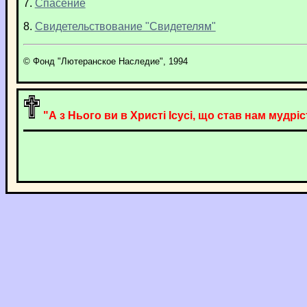
7.
Спасение
8.
Свидетельствование "Свидетелям"
© Фонд "Лютеранское Наследие", 1994
"А з Нього ви в Христі Ісусі, що став нам мудріст