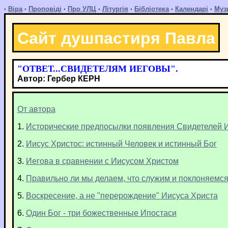
·
Віра
·
Проповіді
·
Про УЛЦ
·
Літургія
·
Бібліотека
·
Календарі
·
Муз
Сайт душпастиря Павла
"ОТВЕТ...СВИДЕТЕЛЯМ ИЕГОВЫ".
Автор: Гербер КЕРН
От автора
1.
Исторические предпосылки появления Свидетелей 
2.
Иисус Христос: истинный Человек и истинный Бог
3.
Иегова в сравнении с Иисусом Христом
4.
Правильно ли мы делаем, что служим и поклоняемс
5.
Воскресение, а не "перерождение" Иисуса Христа
6.
Один Бог - три божественные Ипостаси