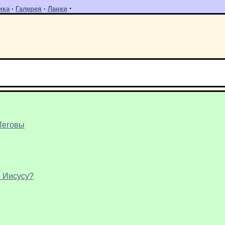
·
ика
·
Галерея
·
Ланки
Иеговы
я Иисусу?