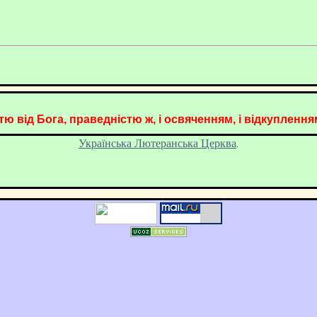
ю від Бога, праведністю ж, і освяченням, і відкупленням..
Українська Лютеранська Церква
.