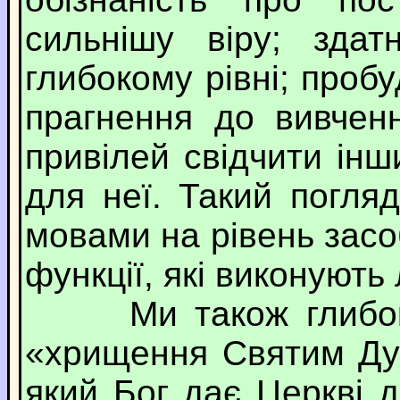
сильнішу віру; здат
глибокому рівні; проб
прагнення до вивченн
привілей свідчити інш
для неї. Такий погляд
мовами на рівень засо
функції, які виконують
Ми також глибоко с
«хрищення Святим Дух
який Бог дає Церкві дл