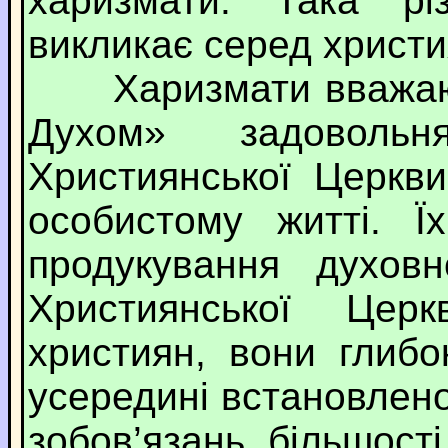
харизмати. Така рі
викликає серед христи
Харизмати вважают
Духом» задовольн
Християнської Церкви
особистому житті. 
продукування духовн
Християнської Цер
християн, вони глиб
усередині встановлено
зобов’язань більшост