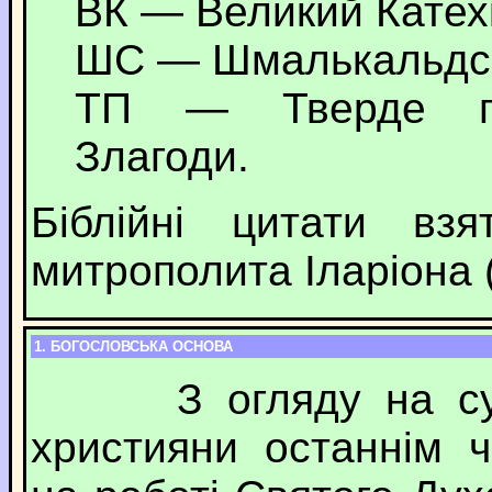
ВК — Великий Катех
ШС — Шмалькальдськ
ТП — Тверде пр
Злагоди.
Біблійні цитати взя
митрополита Іларіона (
1. БОГОСЛОВСЬКА ОСНОВА
З огляду на сучас
християни останнім 