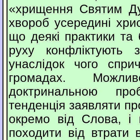
«хрищення Святим Ду
хвороб усередині хри
що деякі практики та 
руху конфліктують з
унаслідок чого спри
громадах. Можли
доктринальною пр
тенденція заявляти п
окремо від Слова, і
походити від втрати 