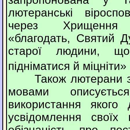
лютеранські віроспо
через Хрищення 
«благодать, Святий 
старої людини, щ
підніматися й міцніти» 
Також лютерани зане
мовами описуєть
використання якого 
усвідомлення своїх 
обізнаність про пос