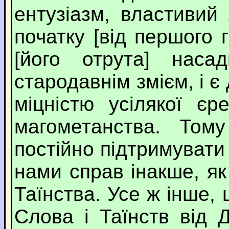
ентузіазм, властивий
початку [від першого г
[його отрута] нас
стародавнім змієм, і є
міцністю усілякої єр
магометанства. Том
постійно підтримувати
нами справ інакше, я
Таїнства. Усе ж інше,
Слова і Таїнств від 