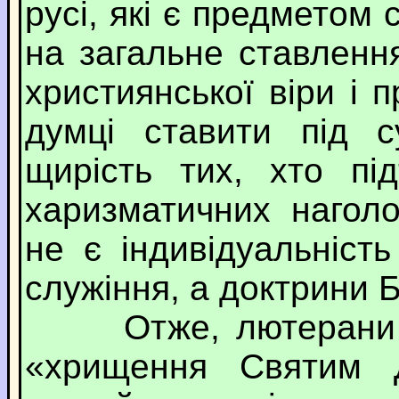
русі, які є предметом
на загальне ставленн
християнської віри і 
думці ставити під с
щирість тих, хто пі
харизматичних нагол
не є індивідуальніст
служіння, а доктрини 
Отже, лютерани гли
«хрищення Святим Д