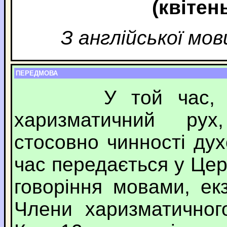
(квітен
З англійської мо
ПЕРЕДМОВА
У той час, коли
харизматичний рух
стосовно чинності дух
час передається у Церк
говоріння мовами, ек
Члени харизматичног