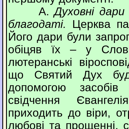
А.
Духовні дари
благодаті.
Церква па
Його дари були запроп
обіцяв їх – у Слові
лютеранські віроспов
що Святий Дух буд
допомогою засобів 
свідчення Євангел
приходить до віри, о
любові та прощенні, с