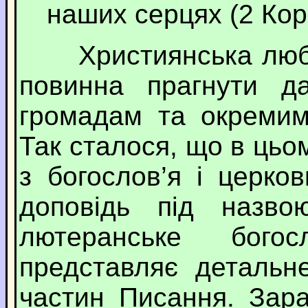
наших серцях (2 Кор. 
Християнська любов
повинна прагнути да
громадам та окремим
Так сталося, що в цьом
з богослов’я і церко
доповідь під назво
лютеранське бого
представляє детальн
частин Писання. Зара