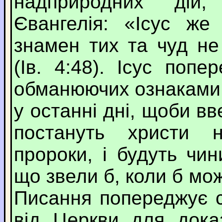
надприродних дій
Євангелія: «Ісус же
знамен тих та чуд не
(Ів. 4:48). Ісус поп
обманюючих ознаками т
у останні дні, щоби в
постануть христи н
пророки, і будуть чин
що звели б, коли б мож
Писання попереджує с
від Церкви для доказ