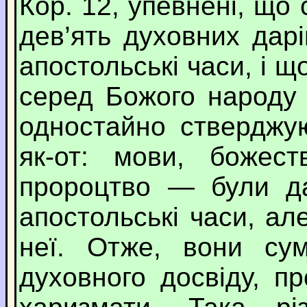
Кор. 12, упевнені, що
дев’ять духовних дарі
апостольські часи, і 
серед Божого народу 
одностайно стверджу
як-от: мови, божест
пророцтво — були да
апостольські часи, ал
неї. Отже, вони сум
духовного досвіду, п