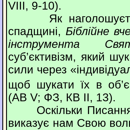
VIII, 9-10).
Як наголошується
спадщині,
Біблійне вч
інструмента Свя
суб’єктивізм, який шу
сили через «індивідуал
щоб шукати їх в об’є
(AВ V; ФЗ, КВ II, 13).
Оскільки Писання н
виказує нам Свою волю