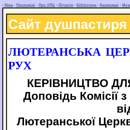
·
Віра
·
Проповіді
·
Про УЛЦ
·
Літургія
·
Бібліотека
·
Календарі
·
Муз
Сайт душпастиря
ЛЮТЕРАНСЬКА ЦЕР
РУХ
КЕРІВНИЦТВО ДЛЯ
Доповідь Комісії з
ві
Лютеранської Церкв