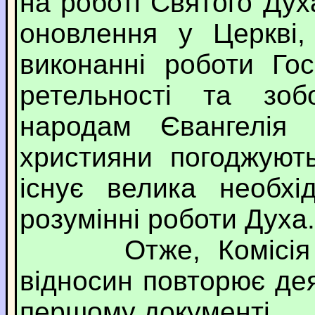
на роботі Святого Дух
оновлення у Церкві,
виконанні роботи Го
ретельності та зоб
народам Євангелія 
християни погоджуют
існує велика необхі
розумінні роботи Духа
Отже, Комісія з б
відносин повторює дея
першому документі.