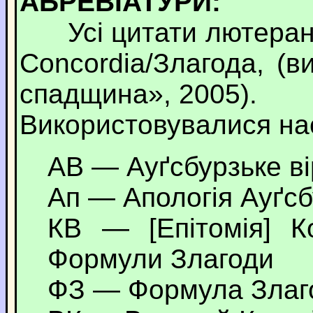
АБРЕВІАТУРИ:
Усі цитати лютерансь
Concordia/Злагода, (
спадщина», 2005).
Використовувалися нас
АВ — Ауґсбурзьке в
Ап — Апологія Ауґсб
КВ — [Епітомія] К
Формули Злагоди
ФЗ — Формула Злаг