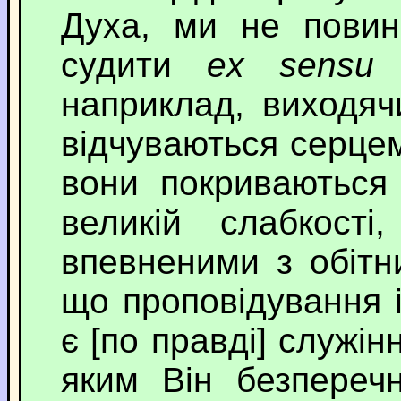
Духа, ми не повин
судити
ex sensu
[
наприклад, виходячи
відчуваються серцем
вони покриваються 
великій слабкост
впевненими з обітни
що проповідування 
є [по правді] служін
яким Він безпереч