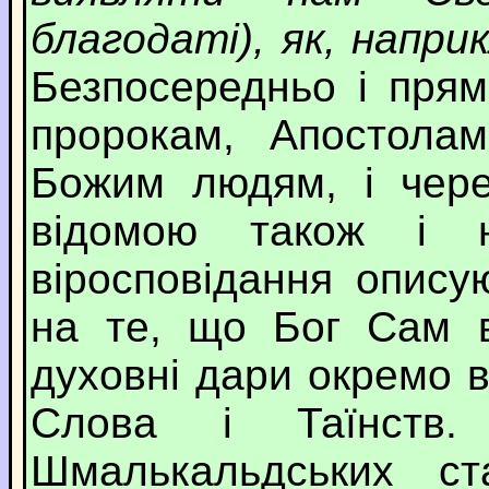
благодаті), як, напри
Безпосередньо і пря
пророкам, Апостола
Божим людям, і чере
відомою також і н
віросповідання опису
на те, що Бог Сам в
духовні дари окремо в
Слова і Таїнств
Шмалькальдських ст