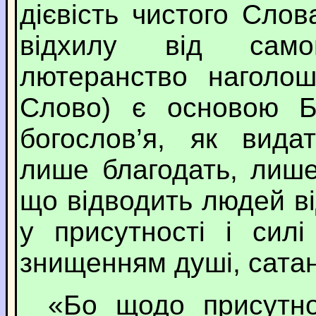
дієвість чистого Сло
відхилу від само
лютеранство нагол
Слово) є основою Бі
богослов’я, як вида
лише благодать, лише
що відводить людей в
у присутності і сил
знищенням душі, сата
«Бо щодо присутнос