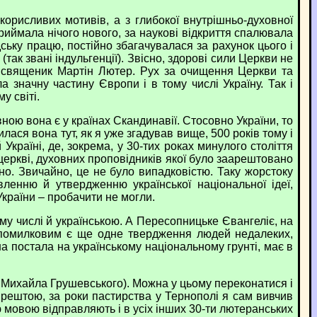
рисливих мотивів, а з глибокої внутрішньо-духовної
риймала нічого нового, за наукові відкриття спалювала
ьку працю, постійно збагачувалася за рахунок цього і
так звані індульгенції). Звісно, здорові сили Церкви не
й священик Мартін Лютер. Рух за очищення Церкви та
значну частину Європи і в тому числі Україну. Так і
у світі.
ою вона є у країнах Скандинавії. Стосовно України, то
ася вона тут, як я уже згадував вище, 500 років тому і
раїні, де, зокрема, у 30-тих роках минулого століття
й церкві, духовних проповідників якої було заарештовано
но. Звичайно, це не було випадковістю. Таку жорстоку
ленню й утвердженню української національної ідеї,
 України – пробачити не могли.
 числі й українською. А Пересопницьке Євангеліє, на
о помилковим є ще одне твердження людей недалеких,
 постала на українському національному грунті, має в
 Михайла Грушевського). Можна у цьому переконатися і
 Зрештою, за роки пастирства у Тернополі я сам вивчив
ю мовою відправляють і в усіх інших 30-ти лютеранських