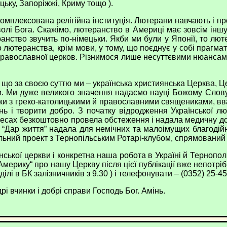
ецьку, Запоріжжі, Криму тощо ).
плексована релігійна інституція. Лютерани навчають і пр
олі Бога. Скажімо, лютеранство в Америці має зовсім іншу
теранство звучить по-німецьки. Якби ми були у Японії, то лю
ютеранства, крім мови, у тому, що поєднує у собі прагмати
до православної церков. Різнимося лише несуттєвими нюансами
о за своєю суттю ми – українська християнська Церква, Цер
ли. Ми дуже великого значення надаємо науці Божому Слову,
осунки з греко-католицькими й православними священиками, в
ь і творити добро. З початку відродження Української л
олесах безкоштовно провела обстеження і надала медичну д
ія “Дар життя” надала для немічних та малоімущих благод
льний проект з Тернопільським Ротарі-клубом, спрямований 
кої церкви і конкретна наша робота в Україні й Тернополі.
Америку“ про нашу Церкву після цієї публікації вже непотріб
і в БК залізничників з 9.30 ) і телефонувати – (0352) 25-45
 вчинки і добрі справи Господь Бог. Амінь.