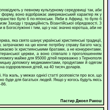
оповідують у певному культурному середовищі так, аби
 форму, воно відображає американський характер як у
теранство було б по-японськи. Якби в Африці, то було б
зм Заходу і традиційність Візантійської обрядовості. З
 в Богослужінні і тим, що у нас значно коротша, аби не
ква, яка свято шанує українські християнські традиції,
 затрачаємо на цю конче потрібну справу багато часу,
важаємо їх християнськими братами, а не конкурентами.
ютеранської церкви, а воно співпало з проголошенням
опомогу майже для 95000 дітей переважно з Тернополя
ійницьку допомогу медикаментами, продуктами й одягом
на оздоровлення дітей, на 40 тисяч доларів.
 На жаль, у межах однієї статті розповісти про все, що
но буде для багатьох людей. Якщо у когось будуть якісь
-86.
Пастир Джоел Ракош