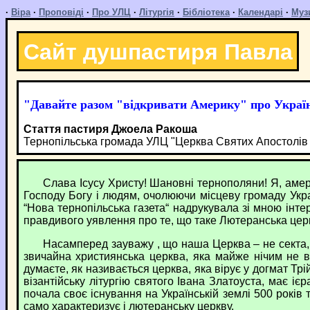
·
Віра
·
Проповіді
·
Про УЛЦ
·
Літургія
·
Бібліотека
·
Календарі
·
Муз
Сайт душпастиря Павла
"Давайте разом "відкривати Америку" про Украї
Стаття пастиря Джоела Ракоша
Тернопільська громада УЛЦ "Церква Святих Апостолів 
Слава Ісусу Христу! Шановні тернополяни! Я, америка
Господу Богу і людям, очолюючи місцеву громаду Украї
“Нова тернопільська газета“ надрукувала зі мною інтер
правдивого уявлення про те, що таке Лютеранська церква 
Насамперед зауважу , що наша Церква – не секта, як
звичайна християнська церква, яка майже нічим не від
думаєте, як називається церква, яка вірує у догмат Тр
візантійську літургію святого Івана Златоуста, має і
почала своє існування на Українській землі 500 років
само характеризує і лютеранську церкву.