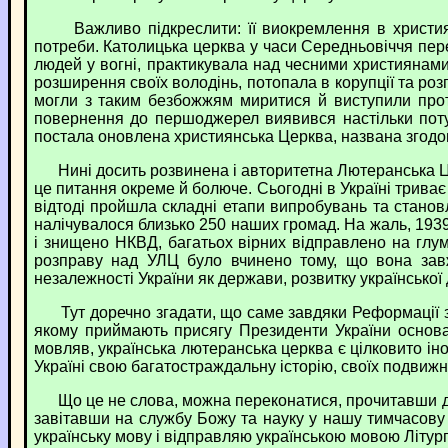
Важливо підкреслити: її виокремлення в християнсь
потреби. Католицька церква у часи Середньовіччя пере
людей у вогні, практикувала над чесними християнами
розширення своїх володінь, потопала в корупції та розп
могли з таким безбожжям миритися й виступили прот
повернення до першоджерел виявився настільки потуж
постала оновлена християнська Церква, названа згодом 
Нині досить розвинена і авторитетна Лютеранська Церк
це питання окреме й болюче. Сьогодні в Україні триває
відтоді пройшла складні етапи випробувань та станов
налічувалося близько 250 наших громад. На жаль, 1939-и
і знищено НКВД, багатьох вірних відправлено на глум
розправу над УЛЦ було вчинено тому, що вона завжд
незалежності України як держави, розвитку української д
Тут доречно згадати, що саме завдяки Реформації з’
якому приймають присягу Президенти України основа
мовляв, українська лютеранська церква є цілковито і
Україні свою багатостраждальну історію, своїх подвижни
Що це не слова, можна переконатися, прочитавши деяк
завітавши на службу Божу та науку у нашу тимчасову о
українську мову і відправляю українською мовою Літург