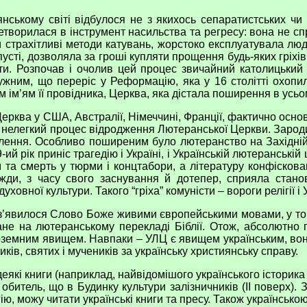
кому світі відбулося не з якихось сепаратистських чи ко
творилася в інструмент насильства та регресу: вона не сп
 страхітливі методи катувань, жорстоко експлуатувала людс
усті, дозволяла за гроші купляти прощення будь-яких гріхів (
и. Розпочав і очолив цей процес звичайний католицьки
ним, що переріс у Реформацію, яка у 16 столітті охопила 
ім’ям її провідника, Церква, яка дістала поширення в усьом
ва у США, Австралії, Німеччині, Франції, фактично основн
 нелегкий процес відродження Лютеранської Церкви. Зародил
лення. Особливо поширеним було лютеранство на Західній Ук
й рік приніс трагедію і Україні, і Українській лютеранські
 та смерть у тюрми і концтабори, а літературу конфіскова
и, з часу свого заснування й дотепер, сприяла станов
уховної культури. Такого “гріха” комуністи – вороги релігії і
явилося Слово Боже живими європейськими мовами, у тому
не на лютеранському перекладі Біблії. Отож, абсолютн
ноземним явищем. Навпаки – УЛЦ є явищем українським, вона
ків, святих і мучеників за українську християнську справу.
і книги (наприклад, найвідомішого українського історика
битель, що в Будинку культури залізничників (ІІ поверх).
ію, можу читати українські книги та пресу. Також українсько