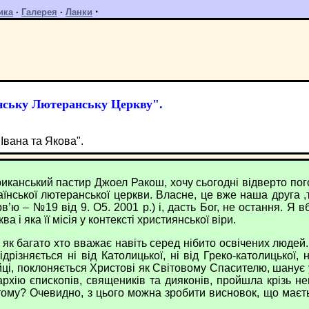
·
ика
·
Галерея
·
Ланки
нську Лютеранську Церкву".
Івана та Якова".
нський пастир Джоел Ракош, хочу сьогодні відверто погово
нської лютеранської церкви. Власне, це вже наша друга ,т
в’ю – №19 від 9. О5. 2001 р.) і, дасть Бог, не остання. Я в
і яка її місія у контексті християнської віри.
 багато хто вважає навіть серед нібито освічених людей.
різняється ні від Католицької, ні від Греко-католицької,
ійці, поклоняється Христові як Світовому Спасителю, шанує
єрархію єпископів, священиків та дияконів, пройшла крізь н
 тому? Очевидно, з цього можна зробити висновок, що маєть