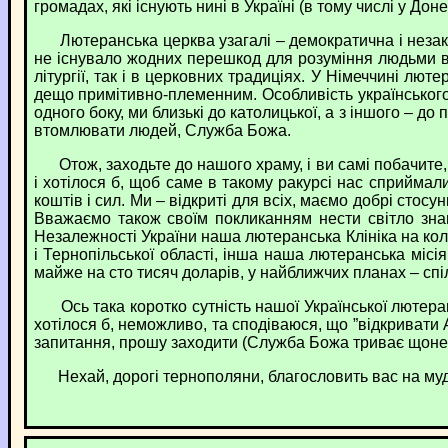
громадах, які існують нині в Україні (в тому числі у Дон
Лютеранська церква узагалі – демократична і незаком
не існувало жодних перешкод для розуміння людьми в
літургії, так і в церковних традиціях. У Німеччині лю
дещо примітивно-племенним. Особливість українського л
одного боку, ми близькі до католицької, а з іншого – 
втомлювати людей, Служба Божа.
Отож, заходьте до нашого храму, і ви самі побачите, щ
і хотілося б, щоб саме в такому ракурсі нас сприйма
коштів і сил. Ми – відкриті для всіх, маємо добрі ст
Вважаємо також своїм покликанням нести світло знан
Незалежності України наша лютеранська Клініка на к
і Тернопільської області, інша наша лютеранська міс
майже на сто тисяч доларів, у найближчих планах – спі
Ось така коротко сутність нашої Української лютерансь
хотілося б, неможливо, та сподіваюся, що ”відкривати 
запитання, прошу заходити (Служба Божа триває щонеділ
Нехай, дорогі тернополяни, благословить вас на мудрі