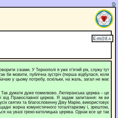
E-m@il
рити з вами. У Тернополі я уже п’ятий рік, служу тут
ак би мовити, публічна зустріч (перша відбулася, коли
бачаю у цьому потребу, оскільки, на жаль, загал не має
 Так думати дуже помилково. Лютеранська церква – це
 ні від Православної церков. Я задам запитання: як ви
 усіх святих та благословенну Діву Марію, використовує
ещадні жорна комуністичного тоталітаризму і, зрештою,
ся на увазі греко-католицька церква. Однак все це так